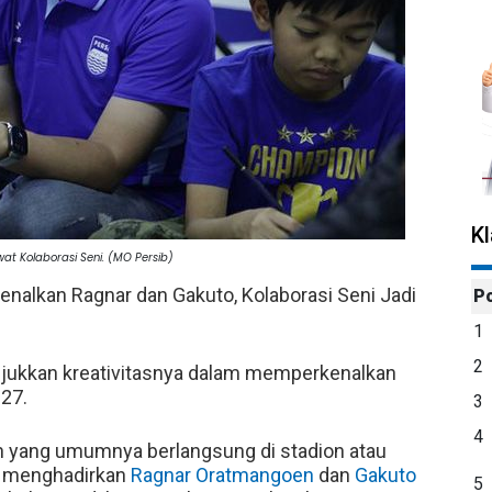
K
t Kolaborasi Seni. (MO Persib)
kenalkan Ragnar dan Gakuto, Kolaborasi Seni Jadi
P
1
2
ukkan kreativitasnya dalam memperkenalkan
27.
3
4
n yang umumnya berlangsung di stadion atau
h menghadirkan
Ragnar Oratmangoen
dan
Gakuto
5