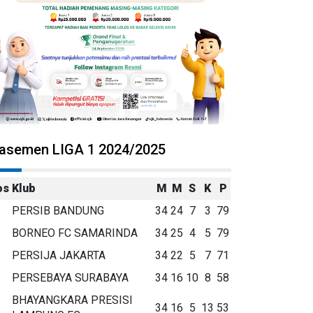
lasemen LIGA 1 2024/2025
os
Klub
M
M
S
K
P
PERSIB BANDUNG
34
24
7
3
79
BORNEO FC SAMARINDA
34
25
4
5
79
PERSIJA JAKARTA
34
22
5
7
71
PERSEBAYA SURABAYA
34
16
10
8
58
BHAYANGKARA PRESISI
34
16
5
13
53