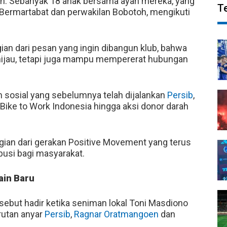
an. Sebanyak 18 anak bersama ayah mereka, yang
T
ermartabat dan perwakilan Bobotoh, mengikuti
ian dari pesan yang ingin dibangun klub, bahwa
 hijau, tetapi juga mampu mempererat hubungan
m sosial yang sebelumnya telah dijalankan
Persib
,
ike to Work Indonesia hingga aksi donor darah
gian dari gerakan Positive Movement yang terus
busi bagi masyarakat.
ain Baru
ebut hadir ketika seniman lokal Toni Masdiono
rutan anyar
Persib
,
Ragnar Oratmangoen
dan