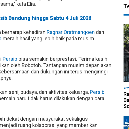
ama," kata Elia.
T
sib Bandung hingga Sabtu 4 Juli 2026
 berharap kehadiran
Ragnar Oratmangoen
dan
b
meraih hasil yang lebih baik pada musim
ni
Persib
bisa semakin berprestasi. Terima kasih
erikan oleh Bobotoh. Tantangan musim depan akan
 kebersamaan dan dukungan ini terus mengiringi
apnya.
202
 seni, budaya, dan aktivitas keluarga,
Persib
Ra
main baru tidak harus dilakukan dengan cara
Ba
S
ih dekat dengan masyarakat sekaligus
menjadi ruang kolaborasi yang memberikan