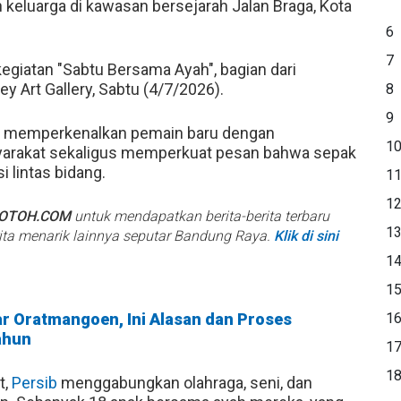
 keluarga di kawasan bersejarah Jalan Braga, Kota
6
7
iatan "Sabtu Bersama Ayah", bagian dari
ey Art Gallery, Sabtu (4/7/2026).
8
9
n memperkenalkan pemain baru dengan
1
yarakat sekaligus memperkuat pesan bahwa sepak
 lintas bidang.
1
1
BOTOH.COM
untuk mendapatkan berita-berita terbaru
1
rita menarik lainnya seputar Bandung Raya.
Klik di sini
1
1
ar Oratmangoen, Ini Alasan dan Proses
1
ahun
1
1
t,
Persib
menggabungkan olahraga, seni, dan