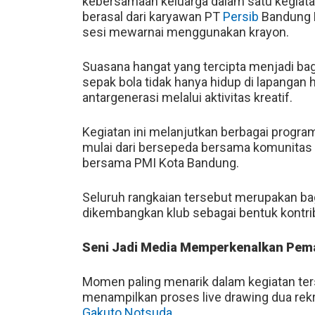
kebersamaan keluarga dalam satu kegiat
berasal dari karyawan PT
Persib
Bandung B
sesi mewarnai menggunakan krayon.
Suasana hangat yang tercipta menjadi bag
sepak bola tidak hanya hidup di lapangan
antargenerasi melalui aktivitas kreatif.
Kegiatan ini melanjutkan berbagai progra
mulai dari bersepeda bersama komunitas B
bersama PMI Kota Bandung.
Seluruh rangkaian tersebut merupakan ba
dikembangkan klub sebagai bentuk kontri
Seni Jadi Media Memperkenalkan Pem
Momen paling menarik dalam kegiatan ters
menampilkan proses live drawing dua rek
Gakuto Notsuda
.