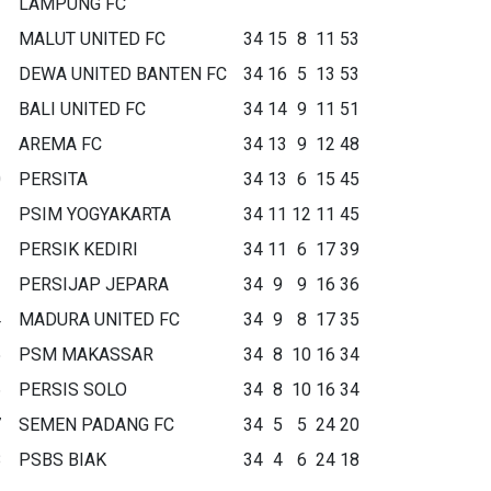
LAMPUNG FC
MALUT UNITED FC
34
15
8
11
53
DEWA UNITED BANTEN FC
34
16
5
13
53
BALI UNITED FC
34
14
9
11
51
AREMA FC
34
13
9
12
48
0
PERSITA
34
13
6
15
45
1
PSIM YOGYAKARTA
34
11
12
11
45
2
PERSIK KEDIRI
34
11
6
17
39
3
PERSIJAP JEPARA
34
9
9
16
36
4
MADURA UNITED FC
34
9
8
17
35
5
PSM MAKASSAR
34
8
10
16
34
6
PERSIS SOLO
34
8
10
16
34
7
SEMEN PADANG FC
34
5
5
24
20
8
PSBS BIAK
34
4
6
24
18