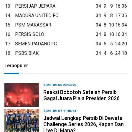
13
PERSIJAP JEPARA
34
9
9
16
36
14
MADURA UNITED FC
34
9
8
17
35
15
PSM MAKASSAR
34
8
10
16
34
16
PERSIS SOLO
34
8
10
16
34
17
SEMEN PADANG FC
34
5
5
24
20
18
PSBS BIAK
34
4
6
24
18
Terpopuler
2026-08-06 23:33:25
Reaksi Bobotoh Setelah Persib
Gagal Juara Piala Presiden 2026
2026-08-07 11:05:44
Jadwal Lengkap Persib Di Dewata
Challenge Series 2026, Kapan Dan
Live Di Mana?