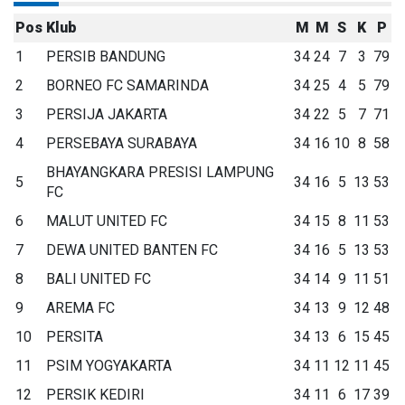
Pos
Klub
M
M
S
K
P
1
PERSIB BANDUNG
34
24
7
3
79
2
BORNEO FC SAMARINDA
34
25
4
5
79
3
PERSIJA JAKARTA
34
22
5
7
71
4
PERSEBAYA SURABAYA
34
16
10
8
58
BHAYANGKARA PRESISI LAMPUNG
5
34
16
5
13
53
FC
6
MALUT UNITED FC
34
15
8
11
53
7
DEWA UNITED BANTEN FC
34
16
5
13
53
8
BALI UNITED FC
34
14
9
11
51
9
AREMA FC
34
13
9
12
48
10
PERSITA
34
13
6
15
45
11
PSIM YOGYAKARTA
34
11
12
11
45
12
PERSIK KEDIRI
34
11
6
17
39