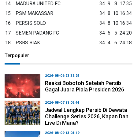
14
MADURA UNITED FC
34
9
8
17
35
15
PSM MAKASSAR
34
8
10
16
34
16
PERSIS SOLO
34
8
10
16
34
17
SEMEN PADANG FC
34
5
5
24
20
18
PSBS BIAK
34
4
6
24
18
Terpopuler
2026-08-06 23:33:25
Reaksi Bobotoh Setelah Persib
Gagal Juara Piala Presiden 2026
2026-08-07 11:05:44
Jadwal Lengkap Persib Di Dewata
Challenge Series 2026, Kapan Dan
Live Di Mana?
2026-08-09 13:04:19