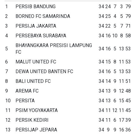
1
PERSIB BANDUNG
34
24
7
3
79
2
BORNEO FC SAMARINDA
34
25
4
5
79
3
PERSIJA JAKARTA
34
22
5
7
71
4
PERSEBAYA SURABAYA
34
16
10
8
58
BHAYANGKARA PRESISI LAMPUNG
5
34
16
5
13
53
FC
6
MALUT UNITED FC
34
15
8
11
53
7
DEWA UNITED BANTEN FC
34
16
5
13
53
8
BALI UNITED FC
34
14
9
11
51
9
AREMA FC
34
13
9
12
48
10
PERSITA
34
13
6
15
45
11
PSIM YOGYAKARTA
34
11
12
11
45
12
PERSIK KEDIRI
34
11
6
17
39
13
PERSIJAP JEPARA
34
9
9
16
36