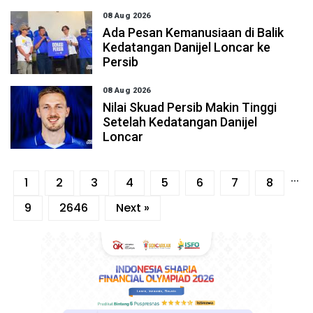
08 Aug 2026
Ada Pesan Kemanusiaan di Balik
Kedatangan Danijel Loncar ke
Persib
08 Aug 2026
Nilai Skuad Persib Makin Tinggi
Setelah Kedatangan Danijel
Loncar
...
1
2
3
4
5
6
7
8
9
2646
Next »