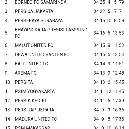
2
BORNEO FC SAMARINDA
34
25
4
5
79
3
PERSIJA JAKARTA
34
22
5
7
71
4
PERSEBAYA SURABAYA
34
16
10
8
58
BHAYANGKARA PRESISI LAMPUNG
5
34
16
5
13
53
FC
6
MALUT UNITED FC
34
15
8
11
53
7
DEWA UNITED BANTEN FC
34
16
5
13
53
8
BALI UNITED FC
34
14
9
11
51
9
AREMA FC
34
13
9
12
48
10
PERSITA
34
13
6
15
45
11
PSIM YOGYAKARTA
34
11
12
11
45
12
PERSIK KEDIRI
34
11
6
17
39
13
PERSIJAP JEPARA
34
9
9
16
36
14
MADURA UNITED FC
34
9
8
17
35
15
PSM MAKASSAR
34
8
10
16
34