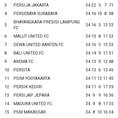
3
PERSIJA JAKARTA
34
22
5
7
71
4
PERSEBAYA SURABAYA
34
16
10
8
58
BHAYANGKARA PRESISI LAMPUNG
5
34
16
5
13
53
FC
6
MALUT UNITED FC
34
15
8
11
53
7
DEWA UNITED BANTEN FC
34
16
5
13
53
8
BALI UNITED FC
34
14
9
11
51
9
AREMA FC
34
13
9
12
48
10
PERSITA
34
13
6
15
45
11
PSIM YOGYAKARTA
34
11
12
11
45
12
PERSIK KEDIRI
34
11
6
17
39
13
PERSIJAP JEPARA
34
9
9
16
36
14
MADURA UNITED FC
34
9
8
17
35
15
PSM MAKASSAR
34
8
10
16
34