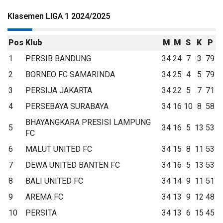
Klasemen LIGA 1 2024/2025
Pos
Klub
M
M
S
K
P
1
PERSIB BANDUNG
34
24
7
3
79
2
BORNEO FC SAMARINDA
34
25
4
5
79
3
PERSIJA JAKARTA
34
22
5
7
71
4
PERSEBAYA SURABAYA
34
16
10
8
58
BHAYANGKARA PRESISI LAMPUNG
5
34
16
5
13
53
FC
6
MALUT UNITED FC
34
15
8
11
53
7
DEWA UNITED BANTEN FC
34
16
5
13
53
8
BALI UNITED FC
34
14
9
11
51
9
AREMA FC
34
13
9
12
48
10
PERSITA
34
13
6
15
45