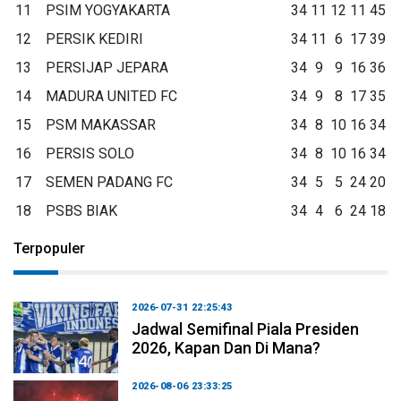
11
PSIM YOGYAKARTA
34
11
12
11
45
12
PERSIK KEDIRI
34
11
6
17
39
13
PERSIJAP JEPARA
34
9
9
16
36
14
MADURA UNITED FC
34
9
8
17
35
15
PSM MAKASSAR
34
8
10
16
34
16
PERSIS SOLO
34
8
10
16
34
17
SEMEN PADANG FC
34
5
5
24
20
18
PSBS BIAK
34
4
6
24
18
Terpopuler
2026-07-31 22:25:43
Jadwal Semifinal Piala Presiden
2026, Kapan Dan Di Mana?
2026-08-06 23:33:25