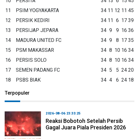
10
PERSITA
34
13
6
15
45
11
PSIM YOGYAKARTA
34
11
12
11
45
12
PERSIK KEDIRI
34
11
6
17
39
13
PERSIJAP JEPARA
34
9
9
16
36
14
MADURA UNITED FC
34
9
8
17
35
15
PSM MAKASSAR
34
8
10
16
34
16
PERSIS SOLO
34
8
10
16
34
17
SEMEN PADANG FC
34
5
5
24
20
18
PSBS BIAK
34
4
6
24
18
Terpopuler
2026-08-06 23:33:25
Reaksi Bobotoh Setelah Persib
Gagal Juara Piala Presiden 2026