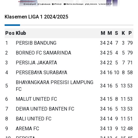
Klasemen LIGA 1 2024/2025
Pos
Klub
M
M
S
K
P
1
PERSIB BANDUNG
34
24
7
3
79
2
BORNEO FC SAMARINDA
34
25
4
5
79
3
PERSIJA JAKARTA
34
22
5
7
71
4
PERSEBAYA SURABAYA
34
16
10
8
58
BHAYANGKARA PRESISI LAMPUNG
5
34
16
5
13
53
FC
6
MALUT UNITED FC
34
15
8
11
53
7
DEWA UNITED BANTEN FC
34
16
5
13
53
8
BALI UNITED FC
34
14
9
11
51
9
AREMA FC
34
13
9
12
48