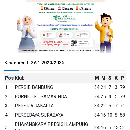
Klasemen LIGA 1 2024/2025
Pos
Klub
M
M
S
K
P
1
PERSIB BANDUNG
34
24
7
3
79
2
BORNEO FC SAMARINDA
34
25
4
5
79
3
PERSIJA JAKARTA
34
22
5
7
71
4
PERSEBAYA SURABAYA
34
16
10
8
58
BHAYANGKARA PRESISI LAMPUNG
5
34
16
5
13
53