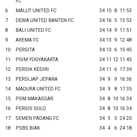
FC
6
MALUT UNITED FC
34
15
8
11
53
7
DEWA UNITED BANTEN FC
34
16
5
13
53
8
BALI UNITED FC
34
14
9
11
51
9
AREMA FC
34
13
9
12
48
10
PERSITA
34
13
6
15
45
11
PSIM YOGYAKARTA
34
11
12
11
45
12
PERSIK KEDIRI
34
11
6
17
39
13
PERSIJAP JEPARA
34
9
9
16
36
14
MADURA UNITED FC
34
9
8
17
35
15
PSM MAKASSAR
34
8
10
16
34
16
PERSIS SOLO
34
8
10
16
34
17
SEMEN PADANG FC
34
5
5
24
20
18
PSBS BIAK
34
4
6
24
18