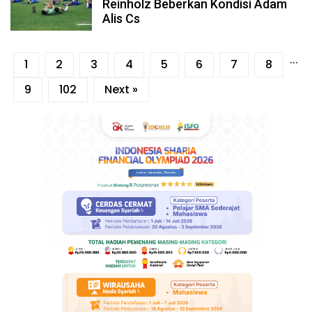
Reinholz Beberkan Kondisi Adam
Alis Cs
...
1
2
3
4
5
6
7
8
9
102
Next »