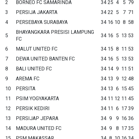
2
BORNEO FC SAMARINDA
34
25
4
5
79
3
PERSIJA JAKARTA
34
22
5
7
71
4
PERSEBAYA SURABAYA
34
16
10
8
58
BHAYANGKARA PRESISI LAMPUNG
5
34
16
5
13
53
FC
6
MALUT UNITED FC
34
15
8
11
53
7
DEWA UNITED BANTEN FC
34
16
5
13
53
8
BALI UNITED FC
34
14
9
11
51
9
AREMA FC
34
13
9
12
48
10
PERSITA
34
13
6
15
45
11
PSIM YOGYAKARTA
34
11
12
11
45
12
PERSIK KEDIRI
34
11
6
17
39
13
PERSIJAP JEPARA
34
9
9
16
36
14
MADURA UNITED FC
34
9
8
17
35
15
PSM MAKASSAR
34
8
10
16
34