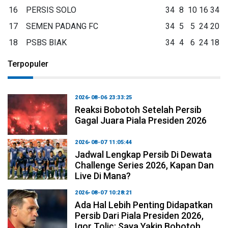
16
PERSIS SOLO
34
8
10
16
34
17
SEMEN PADANG FC
34
5
5
24
20
18
PSBS BIAK
34
4
6
24
18
Terpopuler
2026-08-06 23:33:25
Reaksi Bobotoh Setelah Persib
Gagal Juara Piala Presiden 2026
2026-08-07 11:05:44
Jadwal Lengkap Persib Di Dewata
Challenge Series 2026, Kapan Dan
Live Di Mana?
2026-08-07 10:28:21
Ada Hal Lebih Penting Didapatkan
Persib Dari Piala Presiden 2026,
Igor Tolic: Saya Yakin Bobotoh