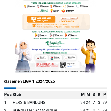
Klasemen LIGA 1 2024/2025
Pos
Klub
M
M
S
K
P
1
PERSIB BANDUNG
34
24
7
3
79
2
BORNEO FC SAMARINDA
34
25
4
5
79