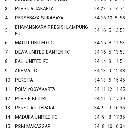
3
PERSIJA JAKARTA
34
22
5
7
71
4
PERSEBAYA SURABAYA
34
16
10
8
58
BHAYANGKARA PRESISI LAMPUNG
5
34
16
5
13
53
FC
6
MALUT UNITED FC
34
15
8
11
53
7
DEWA UNITED BANTEN FC
34
16
5
13
53
8
BALI UNITED FC
34
14
9
11
51
9
AREMA FC
34
13
9
12
48
10
PERSITA
34
13
6
15
45
11
PSIM YOGYAKARTA
34
11
12
11
45
12
PERSIK KEDIRI
34
11
6
17
39
13
PERSIJAP JEPARA
34
9
9
16
36
14
MADURA UNITED FC
34
9
8
17
35
15
PSM MAKASSAR
34
8
10
16
34