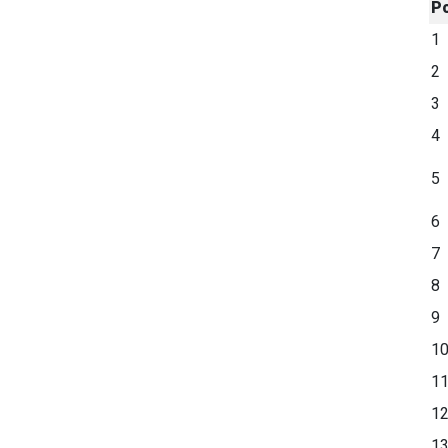
P
1
2
3
4
5
6
7
8
9
1
1
1
1