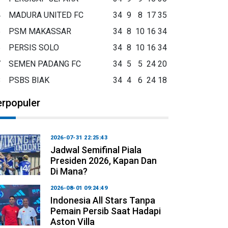
4
MADURA UNITED FC
34
9
8
17
35
5
PSM MAKASSAR
34
8
10
16
34
6
PERSIS SOLO
34
8
10
16
34
7
SEMEN PADANG FC
34
5
5
24
20
8
PSBS BIAK
34
4
6
24
18
erpopuler
2026-07-31 22:25:43
Jadwal Semifinal Piala
Presiden 2026, Kapan Dan
Di Mana?
2026-08-01 09:24:49
Indonesia All Stars Tanpa
Pemain Persib Saat Hadapi
Aston Villa