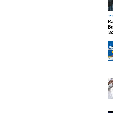
202
Ra
Ba
S