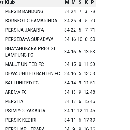
os
Klub
M
M
S
K
P
PERSIB BANDUNG
34
24
7
3
79
BORNEO FC SAMARINDA
34
25
4
5
79
PERSIJA JAKARTA
34
22
5
7
71
PERSEBAYA SURABAYA
34
16
10
8
58
BHAYANGKARA PRESISI
34
16
5
13
53
LAMPUNG FC
MALUT UNITED FC
34
15
8
11
53
DEWA UNITED BANTEN FC
34
16
5
13
53
BALI UNITED FC
34
14
9
11
51
AREMA FC
34
13
9
12
48
0
PERSITA
34
13
6
15
45
1
PSIM YOGYAKARTA
34
11
12
11
45
2
PERSIK KEDIRI
34
11
6
17
39
3
PERSIJAP JEPARA
34
9
9
16
36