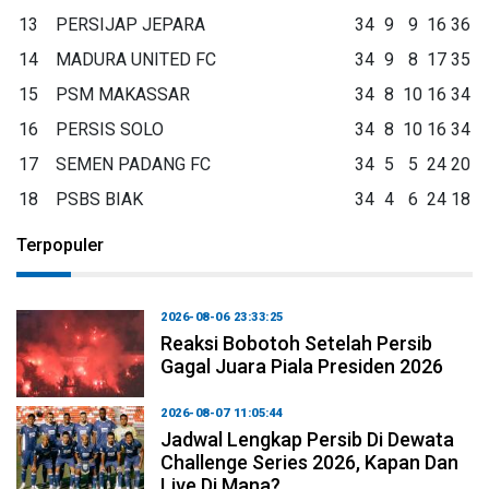
13
PERSIJAP JEPARA
34
9
9
16
36
14
MADURA UNITED FC
34
9
8
17
35
15
PSM MAKASSAR
34
8
10
16
34
16
PERSIS SOLO
34
8
10
16
34
17
SEMEN PADANG FC
34
5
5
24
20
18
PSBS BIAK
34
4
6
24
18
Terpopuler
2026-08-06 23:33:25
Reaksi Bobotoh Setelah Persib
Gagal Juara Piala Presiden 2026
2026-08-07 11:05:44
Jadwal Lengkap Persib Di Dewata
Challenge Series 2026, Kapan Dan
Live Di Mana?