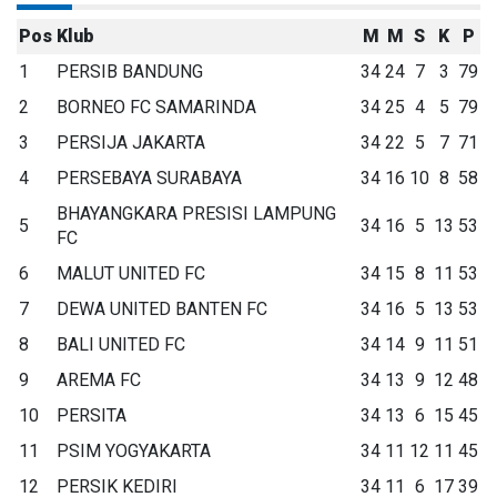
Pos
Klub
M
M
S
K
P
1
PERSIB BANDUNG
34
24
7
3
79
2
BORNEO FC SAMARINDA
34
25
4
5
79
3
PERSIJA JAKARTA
34
22
5
7
71
4
PERSEBAYA SURABAYA
34
16
10
8
58
BHAYANGKARA PRESISI LAMPUNG
5
34
16
5
13
53
FC
6
MALUT UNITED FC
34
15
8
11
53
7
DEWA UNITED BANTEN FC
34
16
5
13
53
8
BALI UNITED FC
34
14
9
11
51
9
AREMA FC
34
13
9
12
48
10
PERSITA
34
13
6
15
45
11
PSIM YOGYAKARTA
34
11
12
11
45
12
PERSIK KEDIRI
34
11
6
17
39