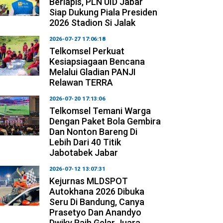
Berlapis, PLN UID Jabar
Siap Dukung Piala Presiden
2026 Stadion Si Jalak
2026-07-27 17:06:18
Telkomsel Perkuat
Kesiapsiagaan Bencana
Melalui Gladian PANJI
Relawan TERRA
2026-07-20 17:13:06
Telkomsel Temani Warga
Dengan Paket Bola Gembira
Dan Nonton Bareng Di
Lebih Dari 40 Titik
Jabotabek Jabar
2026-07-12 13:07:31
Kejurnas MLDSPOT
Autokhana 2026 Dibuka
Seru Di Bandung, Canya
Prasetyo Dan Anandyo
Dwiky Raih Gelar Juara