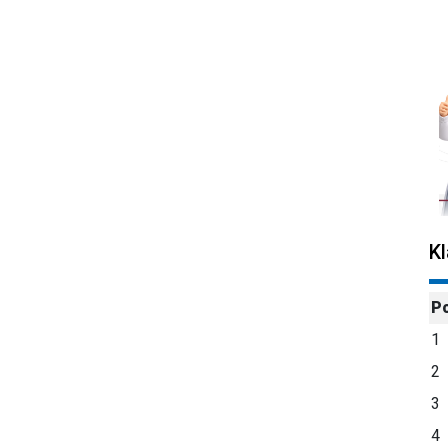
K
P
1
2
3
4