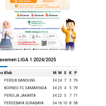
lasemen LIGA 1 2024/2025
os
Klub
M
M
S
K
P
PERSIB BANDUNG
34
24
7
3
79
BORNEO FC SAMARINDA
34
25
4
5
79
PERSIJA JAKARTA
34
22
5
7
71
PERSEBAYA SURABAYA
34
16
10
8
58