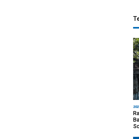
T
202
Ra
Ba
S