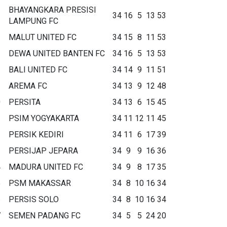
BHAYANGKARA PRESISI
34
16
5
13
53
LAMPUNG FC
MALUT UNITED FC
34
15
8
11
53
DEWA UNITED BANTEN FC
34
16
5
13
53
BALI UNITED FC
34
14
9
11
51
AREMA FC
34
13
9
12
48
0
PERSITA
34
13
6
15
45
1
PSIM YOGYAKARTA
34
11
12
11
45
2
PERSIK KEDIRI
34
11
6
17
39
3
PERSIJAP JEPARA
34
9
9
16
36
4
MADURA UNITED FC
34
9
8
17
35
5
PSM MAKASSAR
34
8
10
16
34
6
PERSIS SOLO
34
8
10
16
34
7
SEMEN PADANG FC
34
5
5
24
20