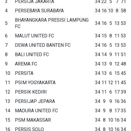
3
PERSIJA JAKARTA
34
22
5
7
71
4
PERSEBAYA SURABAYA
34
16
10
8
58
BHAYANGKARA PRESISI LAMPUNG
5
34
16
5
13
53
FC
6
MALUT UNITED FC
34
15
8
11
53
7
DEWA UNITED BANTEN FC
34
16
5
13
53
8
BALI UNITED FC
34
14
9
11
51
9
AREMA FC
34
13
9
12
48
10
PERSITA
34
13
6
15
45
11
PSIM YOGYAKARTA
34
11
12
11
45
12
PERSIK KEDIRI
34
11
6
17
39
13
PERSIJAP JEPARA
34
9
9
16
36
14
MADURA UNITED FC
34
9
8
17
35
15
PSM MAKASSAR
34
8
10
16
34
16
PERSIS SOLO
34
8
10
16
34