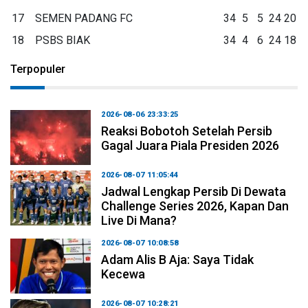
17
SEMEN PADANG FC
34
5
5
24
20
18
PSBS BIAK
34
4
6
24
18
Terpopuler
2026-08-06 23:33:25
Reaksi Bobotoh Setelah Persib
Gagal Juara Piala Presiden 2026
2026-08-07 11:05:44
Jadwal Lengkap Persib Di Dewata
Challenge Series 2026, Kapan Dan
Live Di Mana?
2026-08-07 10:08:58
Adam Alis B Aja: Saya Tidak
Kecewa
2026-08-07 10:28:21