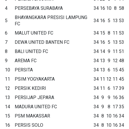
4
PERSEBAYA SURABAYA
34
16
10
8
58
BHAYANGKARA PRESISI LAMPUNG
5
34
16
5
13
53
FC
6
MALUT UNITED FC
34
15
8
11
53
7
DEWA UNITED BANTEN FC
34
16
5
13
53
8
BALI UNITED FC
34
14
9
11
51
9
AREMA FC
34
13
9
12
48
10
PERSITA
34
13
6
15
45
11
PSIM YOGYAKARTA
34
11
12
11
45
12
PERSIK KEDIRI
34
11
6
17
39
13
PERSIJAP JEPARA
34
9
9
16
36
14
MADURA UNITED FC
34
9
8
17
35
15
PSM MAKASSAR
34
8
10
16
34
16
PERSIS SOLO
34
8
10
16
34