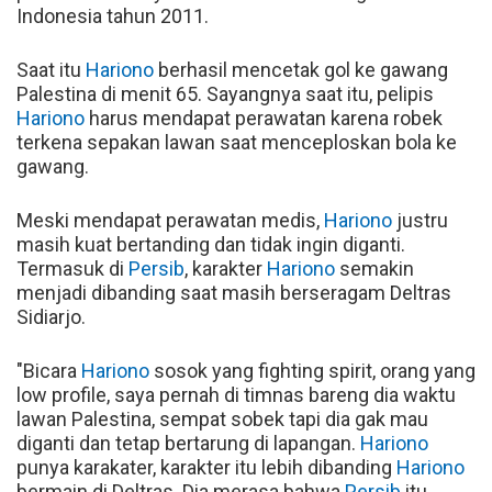
Indonesia tahun 2011.
Saat itu
Hariono
berhasil mencetak gol ke gawang
Palestina di menit 65. Sayangnya saat itu, pelipis
Hariono
harus mendapat perawatan karena robek
terkena sepakan lawan saat menceploskan bola ke
gawang.
Meski mendapat perawatan medis,
Hariono
justru
masih kuat bertanding dan tidak ingin diganti.
Termasuk di
Persib
, karakter
Hariono
semakin
menjadi dibanding saat masih berseragam Deltras
Sidiarjo.
"Bicara
Hariono
sosok yang fighting spirit, orang yang
low profile, saya pernah di timnas bareng dia waktu
lawan Palestina, sempat sobek tapi dia gak mau
diganti dan tetap bertarung di lapangan.
Hariono
punya karakater, karakter itu lebih dibanding
Hariono
bermain di Deltras. Dia merasa bahwa
Persib
itu