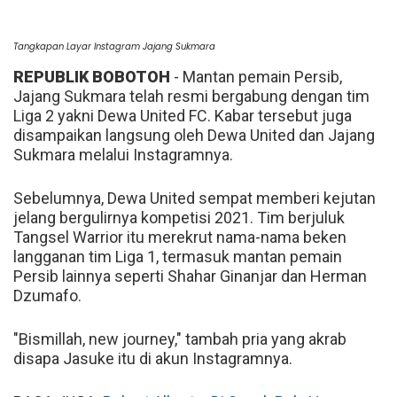
Tangkapan Layar Instagram Jajang Sukmara
REPUBLIK BOBOTOH
- Mantan pemain Persib,
Jajang Sukmara telah resmi bergabung dengan tim
Liga 2 yakni Dewa United FC. Kabar tersebut juga
disampaikan langsung oleh Dewa United dan Jajang
Sukmara melalui Instagramnya.
Sebelumnya, Dewa United sempat memberi kejutan
jelang bergulirnya kompetisi 2021. Tim berjuluk
Tangsel Warrior itu merekrut nama-nama beken
langganan tim Liga 1, termasuk mantan pemain
Persib lainnya seperti Shahar Ginanjar dan Herman
Dzumafo.
"Bismillah, new journey," tambah pria yang akrab
disapa Jasuke itu di akun Instagramnya.