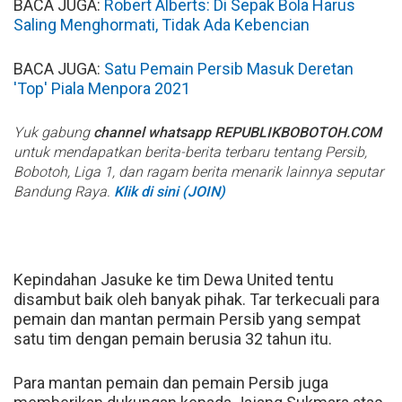
BACA JUGA:
Robert Alberts: Di Sepak Bola Harus
Saling Menghormati, Tidak Ada Kebencian
BACA JUGA:
Satu Pemain Persib Masuk Deretan
'Top' Piala Menpora 2021
Yuk gabung
channel whatsapp REPUBLIKBOBOTOH.COM
untuk mendapatkan berita-berita terbaru tentang Persib,
Bobotoh, Liga 1, dan ragam berita menarik lainnya seputar
Bandung Raya.
Klik di sini (JOIN)
Kepindahan Jasuke ke tim Dewa United tentu
disambut baik oleh banyak pihak. Tar terkecuali para
pemain dan mantan permain Persib yang sempat
satu tim dengan pemain berusia 32 tahun itu.
Para mantan pemain dan pemain Persib juga