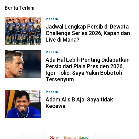
Berita Terkini
Persib
07-08-2026, 11:05
Jadwal Lengkap Persib di Dewata
Challenge Series 2026, Kapan dan
Live di Mana?
Persib
07-08-2026, 10:28
Ada Hal Lebih Penting Didapatkan
Persib dari Piala Presiden 2026,
Igor Tolic: Saya Yakin Bobotoh
Tersenyum
Persib
07-08-2026, 10:08
Adam Alis B Aja: Saya tidak
Kecewa