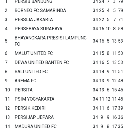
1
PERSIB BANDUNG
34
24
7
3
79
2
BORNEO FC SAMARINDA
34
25
4
5
79
3
PERSIJA JAKARTA
34
22
5
7
71
4
PERSEBAYA SURABAYA
34
16
10
8
58
BHAYANGKARA PRESISI LAMPUNG
5
34
16
5
13
53
FC
6
MALUT UNITED FC
34
15
8
11
53
7
DEWA UNITED BANTEN FC
34
16
5
13
53
8
BALI UNITED FC
34
14
9
11
51
9
AREMA FC
34
13
9
12
48
10
PERSITA
34
13
6
15
45
11
PSIM YOGYAKARTA
34
11
12
11
45
12
PERSIK KEDIRI
34
11
6
17
39
13
PERSIJAP JEPARA
34
9
9
16
36
14
MADURA UNITED FC
34
9
8
17
35