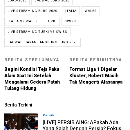
EURO-2020
JADWAL EURO 2020
LIVE STREAMING EURO 2020
ITALIA
WALES
ITALIA VS WALES
TURKI
SWISS
LIVE STREAMING TURKI VS SWISS
JADWAL SIARAN LANGSUNG EURO 2020
BERITA SEBELUMNYA
BERITA BERIKUTNYA
Begini Kondisi Teja Paku
Format Liga 1 Digelar
Alam Saat Ini Setelah
Kluster, Robert Masih
Mengalami Cedera Patah
Tak Mengerti Alasannya
Tulang Hidung
Berita Terkini
Persib
07-08-2026, 19:08
[LIVE] PERSIB AING: APakah Ada
Yang Salah Dengan Persib? Fokus