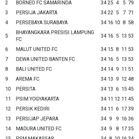
2
BORNEO FC SAMARINDA
34
25
4
5
79
3
PERSIJA JAKARTA
34
22
5
7
71
4
PERSEBAYA SURABAYA
34
16
10
8
58
BHAYANGKARA PRESISI LAMPUNG
5
34
16
5
13
53
FC
6
MALUT UNITED FC
34
15
8
11
53
7
DEWA UNITED BANTEN FC
34
16
5
13
53
8
BALI UNITED FC
34
14
9
11
51
9
AREMA FC
34
13
9
12
48
10
PERSITA
34
13
6
15
45
11
PSIM YOGYAKARTA
34
11
12
11
45
12
PERSIK KEDIRI
34
11
6
17
39
13
PERSIJAP JEPARA
34
9
9
16
36
14
MADURA UNITED FC
34
9
8
17
35
15
PSM MAKASSAR
34
8
10
16
34