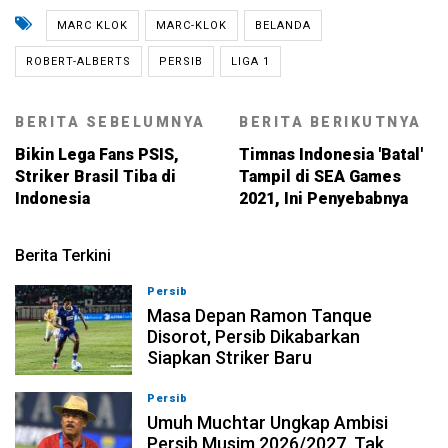
MARC KLOK
MARC-KLOK
BELANDA
ROBERT-ALBERTS
PERSIB
LIGA 1
BERITA SEBELUMNYA
BERITA BERIKUTNYA
Bikin Lega Fans PSIS,
Timnas Indonesia 'Batal'
Striker Brasil Tiba di
Tampil di SEA Games
Indonesia
2021, Ini Penyebabnya
Berita Terkini
Persib
09-08-2026, 13:31
Masa Depan Ramon Tanque
Disorot, Persib Dikabarkan
Siapkan Striker Baru
Persib
09-08-2026, 13:18
Umuh Muchtar Ungkap Ambisi
Persib Musim 2026/2027, Tak