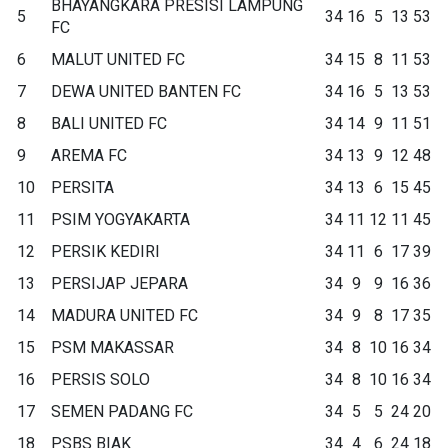
BHAYANGKARA PRESISI LAMPUNG
5
34
16
5
13
53
FC
6
MALUT UNITED FC
34
15
8
11
53
7
DEWA UNITED BANTEN FC
34
16
5
13
53
8
BALI UNITED FC
34
14
9
11
51
9
AREMA FC
34
13
9
12
48
10
PERSITA
34
13
6
15
45
11
PSIM YOGYAKARTA
34
11
12
11
45
12
PERSIK KEDIRI
34
11
6
17
39
13
PERSIJAP JEPARA
34
9
9
16
36
14
MADURA UNITED FC
34
9
8
17
35
15
PSM MAKASSAR
34
8
10
16
34
16
PERSIS SOLO
34
8
10
16
34
17
SEMEN PADANG FC
34
5
5
24
20
18
PSBS BIAK
34
4
6
24
18