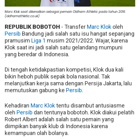
Marc Klok saat dikenalkan sebagai pemain Oldham Athletic pada tahun 2016.
(oldhamathletic.co.uk)
REPUBLIK BOBOTOH
- Transfer
Marc Klok
oleh
Persib
Bandung jadi salah satu isu hangat sepanjang
pramusim
Liga 1
musim 2021/2022. Wajar, karena
Klok saat ini jadi salah satu gelandang mumpuni
yang beredar di Indonesia.
Di tengah ketidakpastian kompetisi, Klok dua kali
bikin heboh publik sepak bola nasional. Tak
melanjutkan kerja sama dengan Persija Jakarta, lalu
memutuskan gabung ke
Persib
.
Kehadiran
Marc Klok
tentu disambut antusiasme
oleh
Persib
dan tentunya bobotoh. Klok diakui pelatih
Robert Albert adalah salah satu pemain yang
diimpikan banyak klub di Indonesia karena
kemampuan olah bolanya.