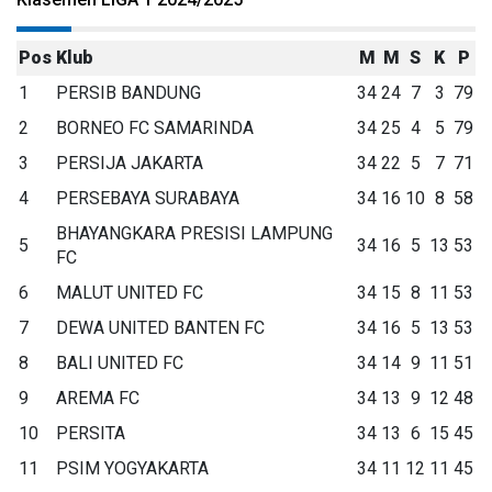
Pos
Klub
M
M
S
K
P
1
PERSIB BANDUNG
34
24
7
3
79
2
BORNEO FC SAMARINDA
34
25
4
5
79
3
PERSIJA JAKARTA
34
22
5
7
71
4
PERSEBAYA SURABAYA
34
16
10
8
58
BHAYANGKARA PRESISI LAMPUNG
5
34
16
5
13
53
FC
6
MALUT UNITED FC
34
15
8
11
53
7
DEWA UNITED BANTEN FC
34
16
5
13
53
8
BALI UNITED FC
34
14
9
11
51
9
AREMA FC
34
13
9
12
48
10
PERSITA
34
13
6
15
45
11
PSIM YOGYAKARTA
34
11
12
11
45