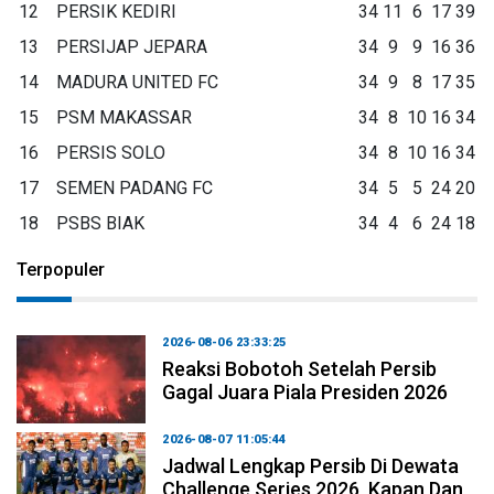
12
PERSIK KEDIRI
34
11
6
17
39
13
PERSIJAP JEPARA
34
9
9
16
36
14
MADURA UNITED FC
34
9
8
17
35
15
PSM MAKASSAR
34
8
10
16
34
16
PERSIS SOLO
34
8
10
16
34
17
SEMEN PADANG FC
34
5
5
24
20
18
PSBS BIAK
34
4
6
24
18
Terpopuler
2026-08-06 23:33:25
Reaksi Bobotoh Setelah Persib
Gagal Juara Piala Presiden 2026
2026-08-07 11:05:44
Jadwal Lengkap Persib Di Dewata
Challenge Series 2026, Kapan Dan