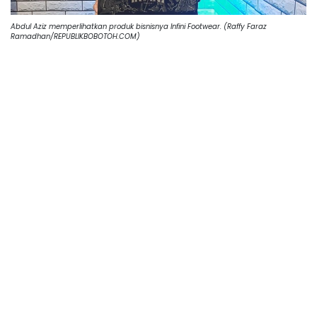
Abdul Aziz memperlihatkan produk bisnisnya Infini Footwear. (Raffy Faraz
Ramadhan/REPUBLIKBOBOTOH.COM)