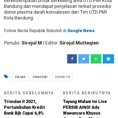
berkesempatan untuk berkeliling area UTD PMI Kota
Bandung dan mendapat penjelasan terkait prosedur
donor plasma darah konvalesen dari Tim UTD PMI
Kota Bandung.
Follow Berita Republik Bobotoh di
Google News
Penulis:
Sirojul M
| Editor:
Sirojul Muttaqien
PAJAK
PANDEMI
COVID-19
BERITA SEBELUMNYA
BERITA BERIKUTNYA
Triwulan II 2021,
Tayang Malam Ini Live
Pertumbuhan Kredit
PERSIB AING! Ada
Bank Bjb Capai 6,8%
Wawancara Khusus