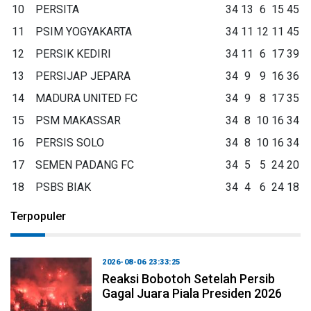
10
PERSITA
34
13
6
15
45
11
PSIM YOGYAKARTA
34
11
12
11
45
12
PERSIK KEDIRI
34
11
6
17
39
13
PERSIJAP JEPARA
34
9
9
16
36
14
MADURA UNITED FC
34
9
8
17
35
15
PSM MAKASSAR
34
8
10
16
34
16
PERSIS SOLO
34
8
10
16
34
17
SEMEN PADANG FC
34
5
5
24
20
18
PSBS BIAK
34
4
6
24
18
Terpopuler
2026-08-06 23:33:25
Reaksi Bobotoh Setelah Persib
Gagal Juara Piala Presiden 2026