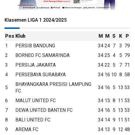
Klasemen LIGA 1 2024/2025
Pos
Klub
M
M
S
K
P
1
PERSIB BANDUNG
34
24
7
3
79
2
BORNEO FC SAMARINDA
34
25
4
5
79
3
PERSIJA JAKARTA
34
22
5
7
71
4
PERSEBAYA SURABAYA
34
16
10
8
58
BHAYANGKARA PRESISI LAMPUNG
5
34
16
5
13
53
FC
6
MALUT UNITED FC
34
15
8
11
53
7
DEWA UNITED BANTEN FC
34
16
5
13
53
8
BALI UNITED FC
34
14
9
11
51
9
AREMA FC
34
13
9
12
48