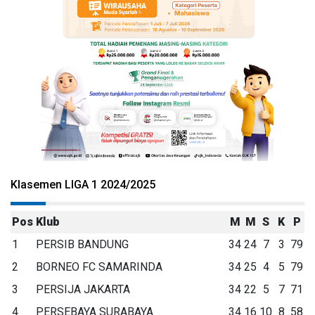
Klasemen LIGA 1 2024/2025
Pos
Klub
M
M
S
K
P
1
PERSIB BANDUNG
34
24
7
3
79
2
BORNEO FC SAMARINDA
34
25
4
5
79
3
PERSIJA JAKARTA
34
22
5
7
71
4
PERSEBAYA SURABAYA
34
16
10
8
58