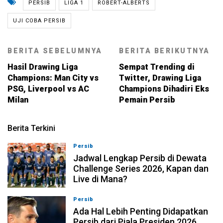
PERSIB
LIGA 1
ROBERT-ALBERTS
UJI COBA PERSIB
BERITA SEBELUMNYA
BERITA BERIKUTNYA
Hasil Drawing Liga
Sempat Trending di
Champions: Man City vs
Twitter, Drawing Liga
PSG, Liverpool vs AC
Champions Dihadiri Eks
Milan
Pemain Persib
Berita Terkini
Persib
07-08-2026, 11:05
Jadwal Lengkap Persib di Dewata
Challenge Series 2026, Kapan dan
Live di Mana?
Persib
07-08-2026, 10:28
Ada Hal Lebih Penting Didapatkan
Persib dari Piala Presiden 2026,