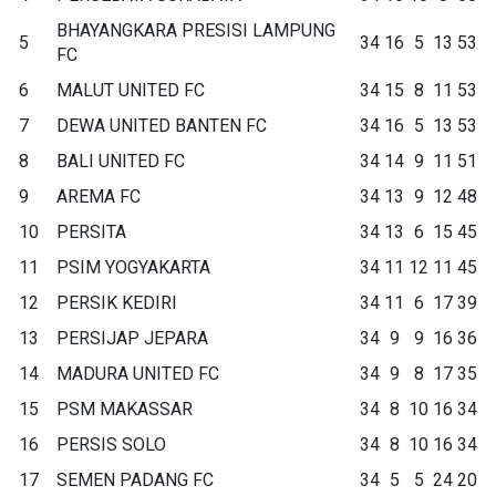
BHAYANGKARA PRESISI LAMPUNG
5
34
16
5
13
53
FC
6
MALUT UNITED FC
34
15
8
11
53
7
DEWA UNITED BANTEN FC
34
16
5
13
53
8
BALI UNITED FC
34
14
9
11
51
9
AREMA FC
34
13
9
12
48
10
PERSITA
34
13
6
15
45
11
PSIM YOGYAKARTA
34
11
12
11
45
12
PERSIK KEDIRI
34
11
6
17
39
13
PERSIJAP JEPARA
34
9
9
16
36
14
MADURA UNITED FC
34
9
8
17
35
15
PSM MAKASSAR
34
8
10
16
34
16
PERSIS SOLO
34
8
10
16
34
17
SEMEN PADANG FC
34
5
5
24
20