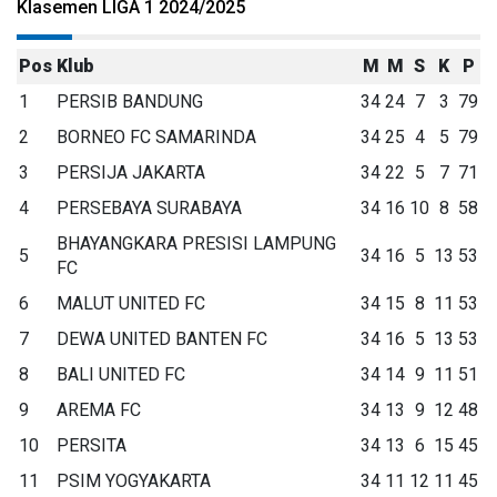
Klasemen LIGA 1 2024/2025
Pos
Klub
M
M
S
K
P
1
PERSIB BANDUNG
34
24
7
3
79
2
BORNEO FC SAMARINDA
34
25
4
5
79
3
PERSIJA JAKARTA
34
22
5
7
71
4
PERSEBAYA SURABAYA
34
16
10
8
58
BHAYANGKARA PRESISI LAMPUNG
5
34
16
5
13
53
FC
6
MALUT UNITED FC
34
15
8
11
53
7
DEWA UNITED BANTEN FC
34
16
5
13
53
8
BALI UNITED FC
34
14
9
11
51
9
AREMA FC
34
13
9
12
48
10
PERSITA
34
13
6
15
45
11
PSIM YOGYAKARTA
34
11
12
11
45