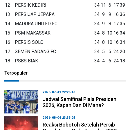
12
PERSIK KEDIRI
34
11
6
17
39
13
PERSIJAP JEPARA
34
9
9
16
36
14
MADURA UNITED FC
34
9
8
17
35
15
PSM MAKASSAR
34
8
10
16
34
16
PERSIS SOLO
34
8
10
16
34
17
SEMEN PADANG FC
34
5
5
24
20
18
PSBS BIAK
34
4
6
24
18
Terpopuler
2026-07-31 22:25:43
Jadwal Semifinal Piala Presiden
2026, Kapan Dan Di Mana?
2026-08-06 23:33:25
Reaksi Bobotoh Setelah Persib