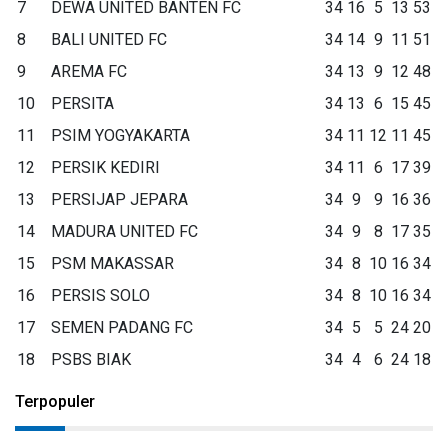
7
DEWA UNITED BANTEN FC
34
16
5
13
53
8
BALI UNITED FC
34
14
9
11
51
9
AREMA FC
34
13
9
12
48
10
PERSITA
34
13
6
15
45
11
PSIM YOGYAKARTA
34
11
12
11
45
12
PERSIK KEDIRI
34
11
6
17
39
13
PERSIJAP JEPARA
34
9
9
16
36
14
MADURA UNITED FC
34
9
8
17
35
15
PSM MAKASSAR
34
8
10
16
34
16
PERSIS SOLO
34
8
10
16
34
17
SEMEN PADANG FC
34
5
5
24
20
18
PSBS BIAK
34
4
6
24
18
Terpopuler