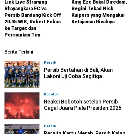
Link Live Straming
King Eze Bakal Diredam,
Bhayangkara FC vs
Begini Tekad Nick
Persib Bandung Kick Off
Kuipers yang Mengakui
20.45 WIB, Robert Fokus
Ketajaman Rivalnya
ke Target dan
Persiapkan Tim
Berita Terkini
Persib
06-08-2026, 23:54
Persib Bertahan di Bali, Akan
Lakoni Uji Coba Segitiga
Bobotoh
06-08-2026, 23:33
Reaksi Bobotoh setelah Persib
Gagal Juara Piala Presiden 2026
Persib
06-08-2026, 23:02
Peralta Kartu Merah, Persib Kalah