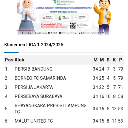
Klasemen LIGA 1 2024/2025
Pos
Klub
M
M
S
K
P
1
PERSIB BANDUNG
34
24
7
3
79
2
BORNEO FC SAMARINDA
34
25
4
5
79
3
PERSIJA JAKARTA
34
22
5
7
71
4
PERSEBAYA SURABAYA
34
16
10
8
58
BHAYANGKARA PRESISI LAMPUNG
5
34
16
5
13
53
FC
6
MALUT UNITED FC
34
15
8
11
53