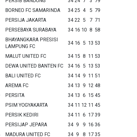
PERSIB BANDUNG
34
24
7
3
79
BORNEO FC SAMARINDA
34
25
4
5
79
PERSIJA JAKARTA
34
22
5
7
71
PERSEBAYA SURABAYA
34
16
10
8
58
BHAYANGKARA PRESISI
34
16
5
13
53
LAMPUNG FC
MALUT UNITED FC
34
15
8
11
53
DEWA UNITED BANTEN FC
34
16
5
13
53
BALI UNITED FC
34
14
9
11
51
AREMA FC
34
13
9
12
48
0
PERSITA
34
13
6
15
45
1
PSIM YOGYAKARTA
34
11
12
11
45
2
PERSIK KEDIRI
34
11
6
17
39
3
PERSIJAP JEPARA
34
9
9
16
36
4
MADURA UNITED FC
34
9
8
17
35