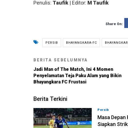
Penulis:
Taufik
| Editor:
M Taufik
Share On:
PERSIB
BHAYANGKARA-FC
BHAYANGKARA
BERITA SEBELUMNYA
Jadi Man of The Match, Ini 4 Momen
Penyelamatan Teja Paku Alam yang Bikin
Bhayangkara FC Frustasi
Berita Terkini
Persib
09-08-202
Masa Depan R
Siapkan Stri