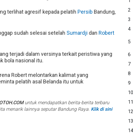
1
2
ng terlihat agresif kepada pelatih
Persib
Bandung,
3
4
anggap sudah selesai setelah
Sumardji
dan
Robert
5
 terjadi dalam versinya terkait peristiwa yang
6
bola nasional itu.
7
8
arena Robert melontarkan kalimat yang
inta pelatih asal Belanda itu untuk
9
1
1
BOTOH.COM
untuk mendapatkan berita-berita terbaru
rita menarik lainnya seputar Bandung Raya.
Klik di sini
1
1
1