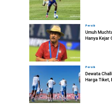
Persib
09-08-202
Umuh Muchta
Hanya Kejar 
Persib
09-08-202
Dewata Chall
Harga Tiket,