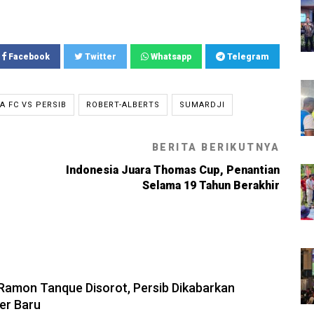
Facebook
Twitter
Whatsapp
Telegram
 FC VS PERSIB
ROBERT-ALBERTS
SUMARDJI
BERITA BERIKUTNYA
Indonesia Juara Thomas Cup, Penantian
Selama 19 Tahun Berakhir
6, 13:31
amon Tanque Disorot, Persib Dikabarkan
ker Baru