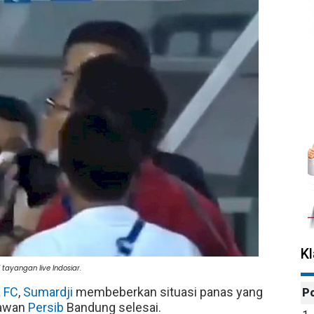
K
tayangan live Indosiar.
 FC
,
Sumardji
membeberkan situasi panas yang
P
lawan
Persib
Bandung selesai.