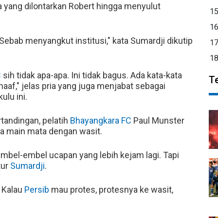
 yang dilontarkan Robert hingga menyulut
1
1
 Sebab menyangkut institusi," kata Sumardji dikutip
1
1
C
sih tidak apa-apa. Ini tidak bagus. Ada kata-kata
T
aaf," jelas pria yang juga menjabat sebagai
ulu ini.
tandingan, pelatih
Bhayangkara FC
Paul Munster
a main mata dengan wasit.
embel-embel ucapan yang lebih kejam lagi. Tapi
tur
Sumardji
.
. Kalau
Persib
mau protes, protesnya ke wasit,