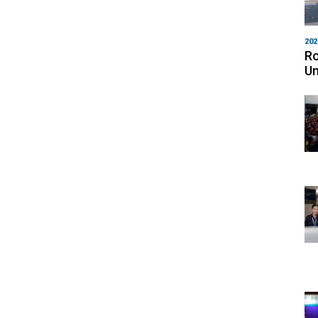
202
Ro
Un