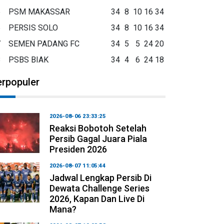
5
PSM MAKASSAR
34
8
10
16
34
6
PERSIS SOLO
34
8
10
16
34
7
SEMEN PADANG FC
34
5
5
24
20
8
PSBS BIAK
34
4
6
24
18
erpopuler
2026-08-06 23:33:25
Reaksi Bobotoh Setelah
Persib Gagal Juara Piala
Presiden 2026
2026-08-07 11:05:44
Jadwal Lengkap Persib Di
Dewata Challenge Series
2026, Kapan Dan Live Di
Mana?