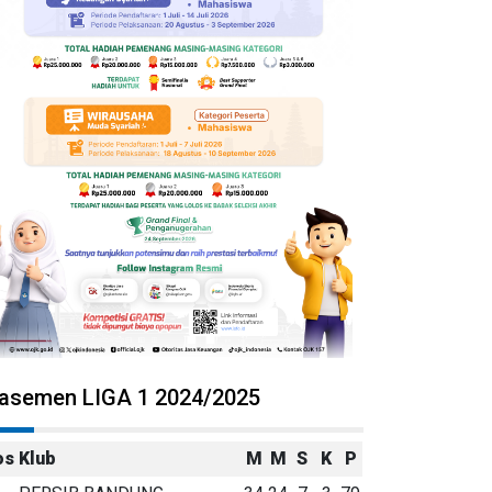
lasemen LIGA 1 2024/2025
os
Klub
M
M
S
K
P