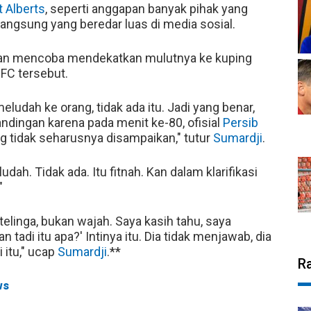
 Alberts
, seperti anggapan banyak pihak yang
langsung yang beredar luas di media sosial.
dan mencoba mendekatkan mulutnya ke kuping
FC tersebut.
meludah ke orang, tidak ada itu. Jadi yang benar,
tandingan karena pada menit ke-80, ofisial
Persib
 tidak seharusnya disampaikan," tutur
Sumardji
.
udah. Tidak ada. Itu fitnah. Kan dalam klarifikasi
"
telinga, bukan wajah. Saya kasih tahu, saya
adi itu apa?' Intinya itu. Dia tidak menjawab, dia
 itu," ucap
Sumardji
.**
R
ws