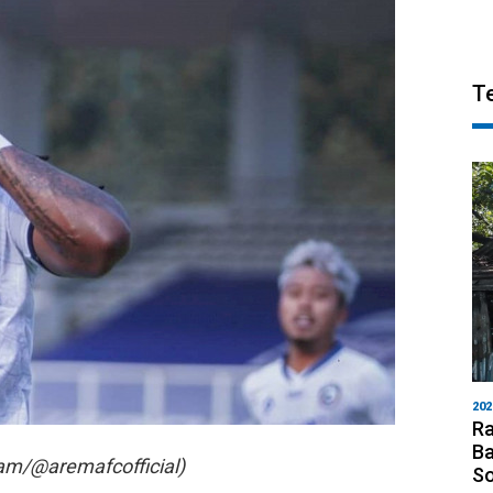
T
202
Ra
Ba
ram/@aremafcofficial)
S