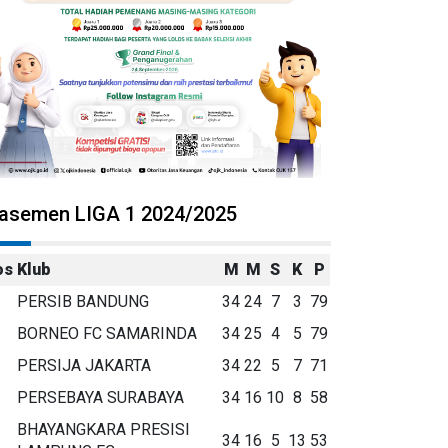
lasemen LIGA 1 2024/2025
os
Klub
M
M
S
K
P
PERSIB BANDUNG
34
24
7
3
79
BORNEO FC SAMARINDA
34
25
4
5
79
PERSIJA JAKARTA
34
22
5
7
71
PERSEBAYA SURABAYA
34
16
10
8
58
BHAYANGKARA PRESISI
34
16
5
13
53