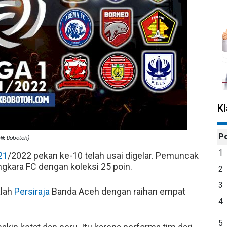
K
P
lik Bobotoh)
1
21
/2022 pekan ke-10 telah usai digelar. Pemuncak
kara FC dengan koleksi 25 poin.
2
3
alah
Persiraja
Banda Aceh dengan raihan empat
4
5