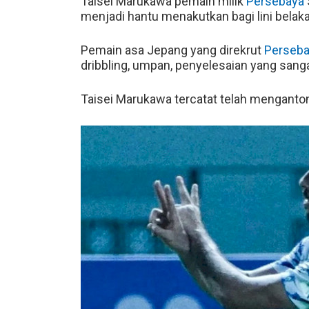
Taisei Marukawa pemain milik
Persebaya
menjadi hantu menakutkan bagi lini belak
Pemain asa Jepang yang direkrut
Perseb
dribbling, umpan, penyelesaian yang san
Taisei Marukawa tercatat telah menganton