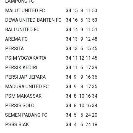
LAMPUNG FC
MALUT UNITED FC
34
15
8
11
53
DEWA UNITED BANTEN FC
34
16
5
13
53
BALI UNITED FC
34
14
9
11
51
AREMA FC
34
13
9
12
48
0
PERSITA
34
13
6
15
45
1
PSIM YOGYAKARTA
34
11
12
11
45
2
PERSIK KEDIRI
34
11
6
17
39
3
PERSIJAP JEPARA
34
9
9
16
36
4
MADURA UNITED FC
34
9
8
17
35
5
PSM MAKASSAR
34
8
10
16
34
6
PERSIS SOLO
34
8
10
16
34
7
SEMEN PADANG FC
34
5
5
24
20
8
PSBS BIAK
34
4
6
24
18