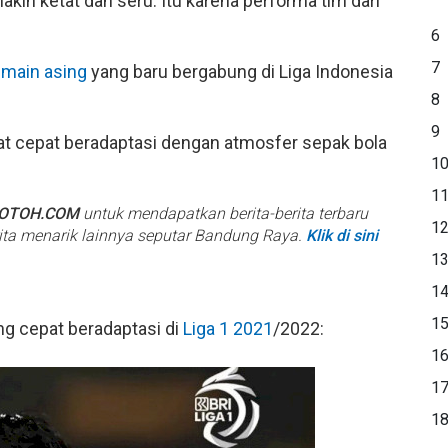
kin ketat dan seru. Itu karena performa tim dari
6
7
main asing
yang baru bergabung di Liga Indonesia
8
9
t cepat beradaptasi dengan atmosfer sepak bola
1
1
BOTOH.COM
untuk mendapatkan berita-berita terbaru
1
rita menarik lainnya seputar Bandung Raya.
Klik di sini
1
1
1
ng cepat beradaptasi di
Liga 1 2021
/2022:
1
1
1