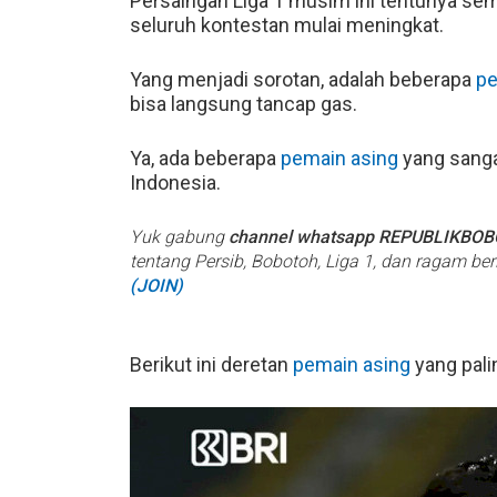
Persaingan Liga 1 musim ini tentunya sema
seluruh kontestan mulai meningkat.
Yang menjadi sorotan, adalah beberapa
pe
bisa langsung tancap gas.
Ya, ada beberapa
pemain asing
yang sanga
Indonesia.
Yuk gabung
channel whatsapp REPUBLIKBO
tentang Persib, Bobotoh, Liga 1, dan ragam be
(JOIN)
Berikut ini deretan
pemain asing
yang pali