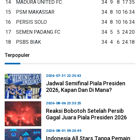
14
MADURA UNITED FC
34
9
8
17
35
15
PSM MAKASSAR
34
8
10
16
34
16
PERSIS SOLO
34
8
10
16
34
17
SEMEN PADANG FC
34
5
5
24
20
18
PSBS BIAK
34
4
6
24
18
Terpopuler
2026-07-31 22:25:43
Jadwal Semifinal Piala Presiden
2026, Kapan Dan Di Mana?
2026-08-06 23:33:25
Reaksi Bobotoh Setelah Persib
Gagal Juara Piala Presiden 2026
2026-08-01 09:24:49
Indonesia All Stars Tanpa Pemain