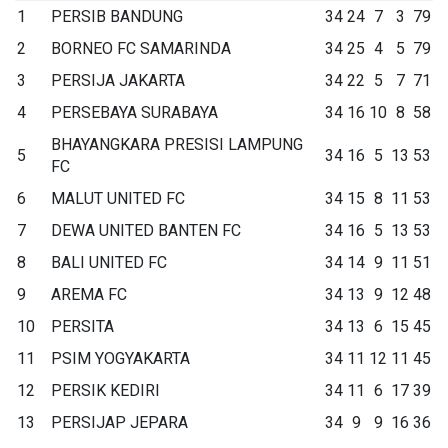
1
PERSIB BANDUNG
34
24
7
3
79
2
BORNEO FC SAMARINDA
34
25
4
5
79
3
PERSIJA JAKARTA
34
22
5
7
71
4
PERSEBAYA SURABAYA
34
16
10
8
58
BHAYANGKARA PRESISI LAMPUNG
5
34
16
5
13
53
FC
6
MALUT UNITED FC
34
15
8
11
53
7
DEWA UNITED BANTEN FC
34
16
5
13
53
8
BALI UNITED FC
34
14
9
11
51
9
AREMA FC
34
13
9
12
48
10
PERSITA
34
13
6
15
45
11
PSIM YOGYAKARTA
34
11
12
11
45
12
PERSIK KEDIRI
34
11
6
17
39
13
PERSIJAP JEPARA
34
9
9
16
36