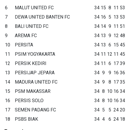
6
MALUT UNITED FC
34
15
8
11
53
7
DEWA UNITED BANTEN FC
34
16
5
13
53
8
BALI UNITED FC
34
14
9
11
51
9
AREMA FC
34
13
9
12
48
10
PERSITA
34
13
6
15
45
11
PSIM YOGYAKARTA
34
11
12
11
45
12
PERSIK KEDIRI
34
11
6
17
39
13
PERSIJAP JEPARA
34
9
9
16
36
14
MADURA UNITED FC
34
9
8
17
35
15
PSM MAKASSAR
34
8
10
16
34
16
PERSIS SOLO
34
8
10
16
34
17
SEMEN PADANG FC
34
5
5
24
20
18
PSBS BIAK
34
4
6
24
18