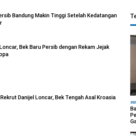
6, 18:39
Persib Bandung Makin Tinggi Setelah Kedatangan
T
r
6, 17:54
l Loncar, Bek Baru Persib dengan Rekam Jejak
ropa
6, 17:09
 Rekrut Danijel Loncar, Bek Tengah Asal Kroasia
202
Ba
Pe
Ga