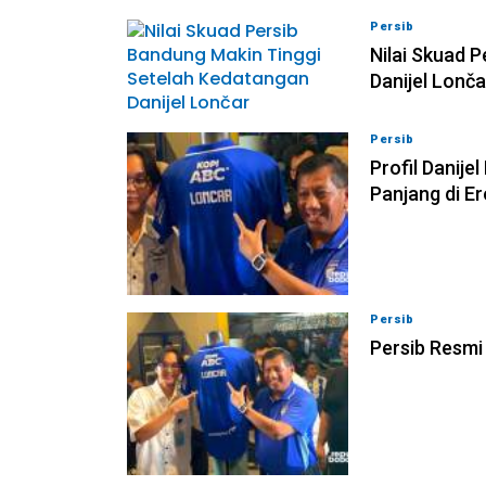
Persib
08-08-202
Nilai Skuad 
Danijel Lonča
Persib
08-08-202
Profil Danije
Panjang di E
Persib
08-08-202
Persib Resmi