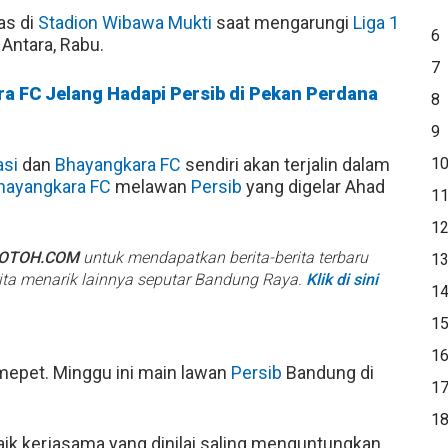
as di
Stadion Wibawa Mukti
saat mengarungi
Liga 1
6
 Antara, Rabu.
7
ra FC Jelang Hadapi Persib di Pekan Perdana
8
9
asi
dan
Bhayangkara FC
sendiri akan terjalin dalam
1
hayangkara FC
melawan
Persib
yang digelar Ahad
1
1
BOTOH.COM
untuk mendapatkan berita-berita terbaru
1
rita menarik lainnya seputar Bandung Raya.
Klik di sini
1
1
1
epet. Minggu ini main lawan
Persib
Bandung di
1
1
k kerjasama yang dinilai saling menguntungkan