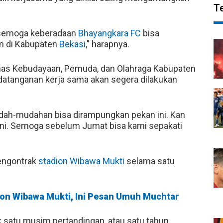
T
n semoga keberadaan
Bhayangkara FC
bisa
n di Kabupaten
Bekasi
," harapnya.
inas Kebudayaan, Pemuda, dan Olahraga Kabupaten
ndatanganan kerja sama akan segera dilakukan
dah-mudahan bisa dirampungkan pekan ini. Kan
 sini. Semoga sebelum Jumat bisa kami sepakati
mengontrak
stadion Wibawa Mukti
selama satu
ion Wibawa Mukti, Ini Pesan Umuh Muchtar
satu musim pertandingan, atau satu tahun.