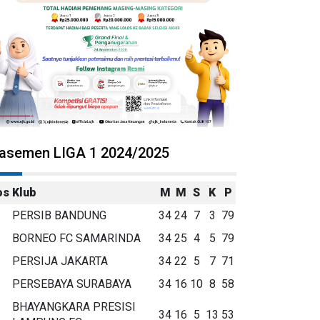
lasemen LIGA 1 2024/2025
os
Klub
M
M
S
K
P
PERSIB BANDUNG
34
24
7
3
79
BORNEO FC SAMARINDA
34
25
4
5
79
PERSIJA JAKARTA
34
22
5
7
71
PERSEBAYA SURABAYA
34
16
10
8
58
BHAYANGKARA PRESISI
34
16
5
13
53