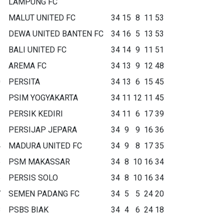
LAMPUNG FC
MALUT UNITED FC
34
15
8
11
53
DEWA UNITED BANTEN FC
34
16
5
13
53
BALI UNITED FC
34
14
9
11
51
AREMA FC
34
13
9
12
48
0
PERSITA
34
13
6
15
45
1
PSIM YOGYAKARTA
34
11
12
11
45
2
PERSIK KEDIRI
34
11
6
17
39
3
PERSIJAP JEPARA
34
9
9
16
36
4
MADURA UNITED FC
34
9
8
17
35
5
PSM MAKASSAR
34
8
10
16
34
6
PERSIS SOLO
34
8
10
16
34
7
SEMEN PADANG FC
34
5
5
24
20
8
PSBS BIAK
34
4
6
24
18