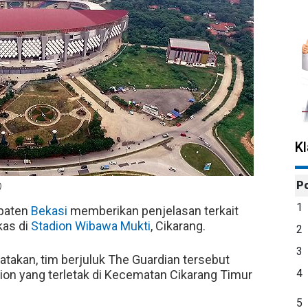
K
P
)
1
paten
Bekasi
memberikan penjelasan terkait
kas di
Stadion Wibawa Mukti
, Cikarang.
2
3
takan, tim berjuluk The Guardian tersebut
4
dion yang terletak di Kecematan Cikarang Timur
5