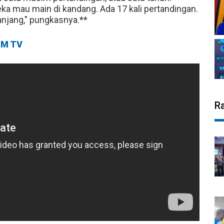
a mau main di kandang. Ada 17 kali pertandingan.
njang," pungkasnya.**
M TV
R