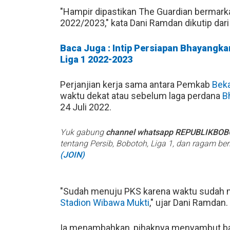
"Hampir dipastikan The Guardian bermark
2022/2023," kata Dani Ramdan dikutip dari
Baca Juga : Intip Persiapan Bhayangka
Liga 1 2022-2023
Perjanjian kerja sama antara Pemkab
Bek
waktu dekat atau sebelum laga perdana
B
24 Juli 2022.
Yuk gabung
channel whatsapp REPUBLIKBO
tentang Persib, Bobotoh, Liga 1, dan ragam be
(JOIN)
"Sudah menuju PKS karena waktu sudah m
Stadion Wibawa Mukti
," ujar Dani Ramdan.
Ia menambahkan, pihaknya menyambut bai