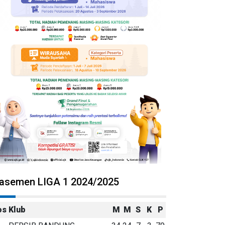
lasemen LIGA 1 2024/2025
os
Klub
M
M
S
K
P