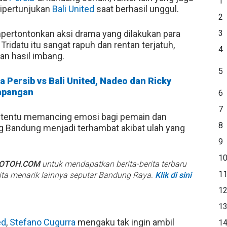
1
dipertunjukan
Bali United
saat berhasil unggul.
2
ertontonkan aksi drama yang dilakukan para
3
idatu itu sangat rapuh dan rentan terjatuh,
4
n hasil imbang.
5
 Persib vs Bali United, Nadeo dan Ricky
apangan
6
7
 tentu memancing emosi bagi pemain dan
8
g Bandung menjadi terhambat akibat ulah yang
9
1
BOTOH.COM
untuk mendapatkan berita-berita terbaru
1
rita menarik lainnya seputar Bandung Raya.
Klik di sini
1
1
ed
,
Stefano Cugurra
mengaku tak ingin ambil
1