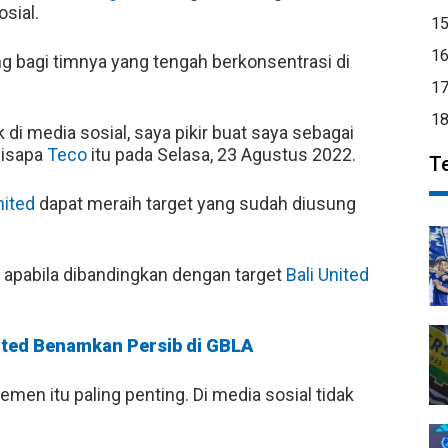
sial.
1
1
ng bagi timnya yang tengah berkonsentrasi di
1
1
di media sosial, saya pikir buat saya sebagai
 disapa
Teco
itu pada Selasa, 23 Agustus 2022.
T
nited
dapat meraih target yang sudah diusung
, apabila dibandingkan dengan target
Bali United
nited Benamkan Persib di GBLA
emen itu paling penting. Di media sosial tidak