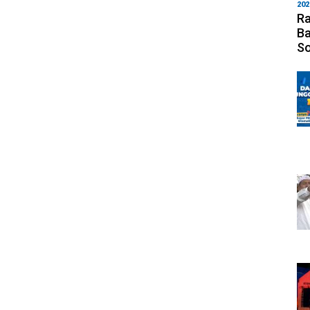
202
Ra
Ba
S