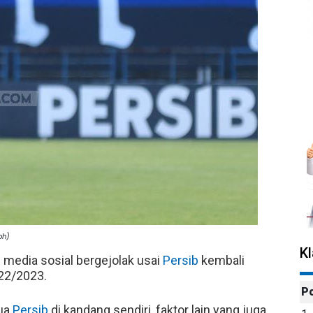
oh)
K
 media sosial bergejolak usai
Persib
kembali
022/2023.
P
dua
Persib
di kandang sendiri, faktor lain yang juga