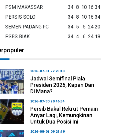
5
PSM MAKASSAR
34
8
10
16
34
6
PERSIS SOLO
34
8
10
16
34
7
SEMEN PADANG FC
34
5
5
24
20
8
PSBS BIAK
34
4
6
24
18
erpopuler
2026-07-31 22:25:43
Jadwal Semifinal Piala
Presiden 2026, Kapan Dan
Di Mana?
2026-07-30 20:46:54
Persib Bakal Rekrut Pemain
Anyar Lagi, Kemungkinan
Untuk Dua Posisi Ini
2026-08-01 09:24:49