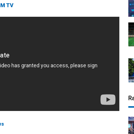
M TV
R
ws