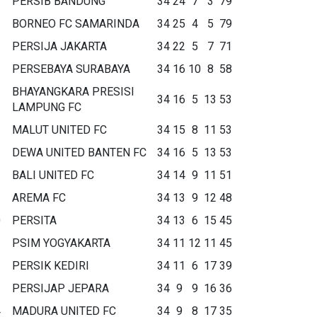
PERSIB BANDUNG
34
24
7
3
79
BORNEO FC SAMARINDA
34
25
4
5
79
PERSIJA JAKARTA
34
22
5
7
71
PERSEBAYA SURABAYA
34
16
10
8
58
BHAYANGKARA PRESISI
34
16
5
13
53
LAMPUNG FC
MALUT UNITED FC
34
15
8
11
53
DEWA UNITED BANTEN FC
34
16
5
13
53
BALI UNITED FC
34
14
9
11
51
AREMA FC
34
13
9
12
48
0
PERSITA
34
13
6
15
45
1
PSIM YOGYAKARTA
34
11
12
11
45
2
PERSIK KEDIRI
34
11
6
17
39
3
PERSIJAP JEPARA
34
9
9
16
36
4
MADURA UNITED FC
34
9
8
17
35