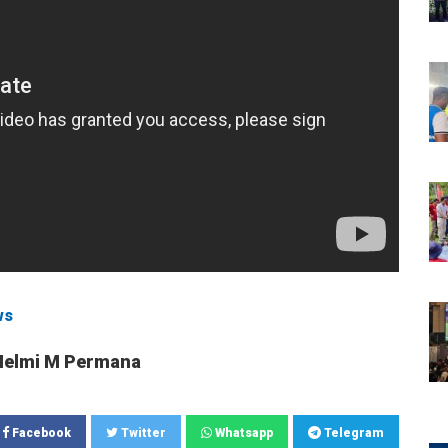
ws
Helmi M Permana
Facebook
Twitter
Whatsapp
Telegram