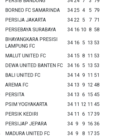
PERSIB BANDUNG
34
24
7
3
79
BORNEO FC SAMARINDA
34
25
4
5
79
PERSIJA JAKARTA
34
22
5
7
71
PERSEBAYA SURABAYA
34
16
10
8
58
BHAYANGKARA PRESISI
34
16
5
13
53
LAMPUNG FC
MALUT UNITED FC
34
15
8
11
53
DEWA UNITED BANTEN FC
34
16
5
13
53
BALI UNITED FC
34
14
9
11
51
AREMA FC
34
13
9
12
48
0
PERSITA
34
13
6
15
45
1
PSIM YOGYAKARTA
34
11
12
11
45
2
PERSIK KEDIRI
34
11
6
17
39
3
PERSIJAP JEPARA
34
9
9
16
36
4
MADURA UNITED FC
34
9
8
17
35