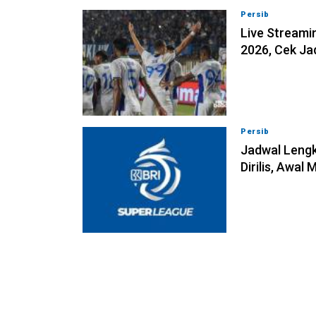
Persib
06-08-202
Live Streamin
2026, Cek J
Persib
06-08-202
Jadwal Lengk
Dirilis, Awal