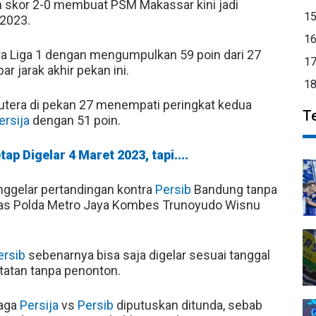
skor 2-0 membuat PSM Makassar kini jadi
1
-2023.
1
 Liga 1 dengan mengumpulkan 59 poin dari 27
1
r jarak akhir pekan ini.
1
Putera di pekan 27 menempati peringkat kedua
T
ersija
dengan 51 poin.
tap Digelar 4 Maret 2023, tapi....
nggelar pertandingan kontra
Persib
Bandung tanpa
mas Polda Metro Jaya Kombes Trunoyudo Wisnu
ersib
sebenarnya bisa saja digelar sesuai tanggal
tatan tanpa penonton.
laga
Persija
vs
Persib
diputuskan ditunda, sebab