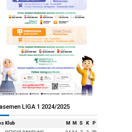
lasemen LIGA 1 2024/2025
os
Klub
M
M
S
K
P