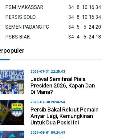
5
PSM MAKASSAR
34
8
10
16
34
6
PERSIS SOLO
34
8
10
16
34
7
SEMEN PADANG FC
34
5
5
24
20
8
PSBS BIAK
34
4
6
24
18
erpopuler
2026-07-31 22:25:43
Jadwal Semifinal Piala
Presiden 2026, Kapan Dan
Di Mana?
2026-07-30 20:46:54
Persib Bakal Rekrut Pemain
Anyar Lagi, Kemungkinan
Untuk Dua Posisi Ini
2026-08-01 09:24:49