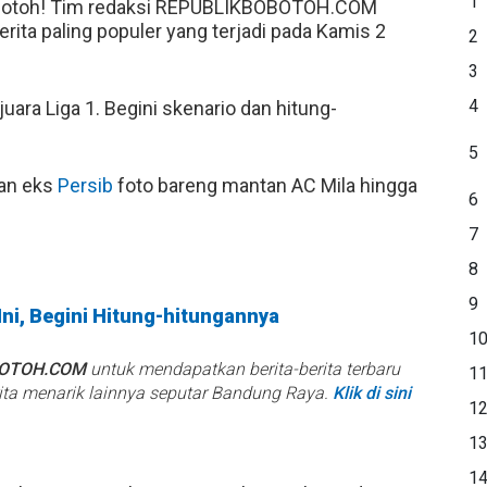
1
obotoh! Tim redaksi REPUBLIKBOBOTOH.COM
ta paling populer yang terjadi pada Kamis 2
2
3
4
ara Liga 1. Begini skenario dan hitung-
5
an eks
Persib
foto bareng mantan AC Mila hingga
6
7
8
9
Ini, Begini Hitung-hitungannya
1
BOTOH.COM
untuk mendapatkan berita-berita terbaru
1
rita menarik lainnya seputar Bandung Raya.
Klik di sini
1
1
1