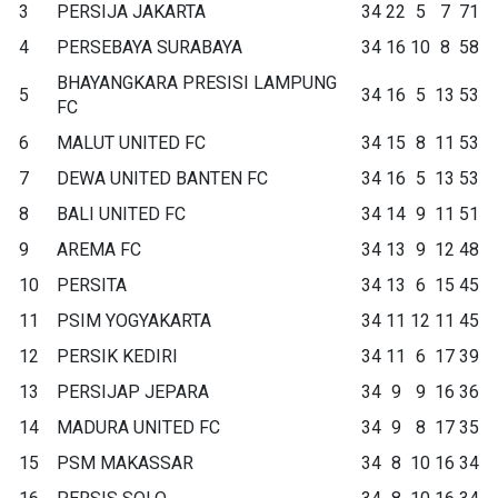
3
PERSIJA JAKARTA
34
22
5
7
71
4
PERSEBAYA SURABAYA
34
16
10
8
58
BHAYANGKARA PRESISI LAMPUNG
5
34
16
5
13
53
FC
6
MALUT UNITED FC
34
15
8
11
53
7
DEWA UNITED BANTEN FC
34
16
5
13
53
8
BALI UNITED FC
34
14
9
11
51
9
AREMA FC
34
13
9
12
48
10
PERSITA
34
13
6
15
45
11
PSIM YOGYAKARTA
34
11
12
11
45
12
PERSIK KEDIRI
34
11
6
17
39
13
PERSIJAP JEPARA
34
9
9
16
36
14
MADURA UNITED FC
34
9
8
17
35
15
PSM MAKASSAR
34
8
10
16
34