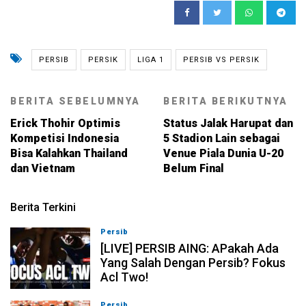
PERSIB
PERSIK
LIGA 1
PERSIB VS PERSIK
BERITA SEBELUMNYA
BERITA BERIKUTNYA
Erick Thohir Optimis
Status Jalak Harupat dan
Kompetisi Indonesia
5 Stadion Lain sebagai
Bisa Kalahkan Thailand
Venue Piala Dunia U-20
dan Vietnam
Belum Final
Berita Terkini
Persib
07-08-2026, 19:08
[LIVE] PERSIB AING: APakah Ada
Yang Salah Dengan Persib? Fokus
Acl Two!
Persib
07-08-2026, 11:05