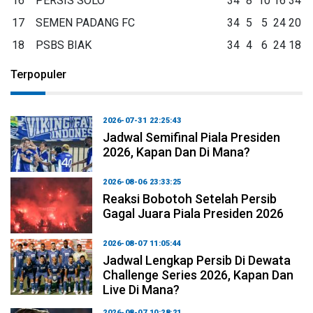
16
PERSIS SOLO
34
8
10
16
34
17
SEMEN PADANG FC
34
5
5
24
20
18
PSBS BIAK
34
4
6
24
18
Terpopuler
2026-07-31 22:25:43
Jadwal Semifinal Piala Presiden
2026, Kapan Dan Di Mana?
2026-08-06 23:33:25
Reaksi Bobotoh Setelah Persib
Gagal Juara Piala Presiden 2026
2026-08-07 11:05:44
Jadwal Lengkap Persib Di Dewata
Challenge Series 2026, Kapan Dan
Live Di Mana?
2026-08-07 10:28:21