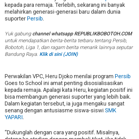
kepada para remaja. Terlebih, sekarang ini banyak
melahirkan generasi-generasi baru dalam dunia
suporter
Persib
.
Yuk gabung
channel whatsapp REPUBLIKBOBOTOH.COM
untuk mendapatkan berita-berita terbaru tentang Persib,
Bobotoh, Liga 1, dan ragam berita menarik lainnya seputar
Bandung Raya.
Klik di sini (JOIN)
Perwakilan VPC, Heru Djoko menilai program
Persib
Goes to School ini amat penting disosialisasikan
kepada remaja. Apalagi kata Heru, kegiatan positif ini
bisa membangun generasi suporter yang lebih baik.
Dalam kegiatan tersebut, ia juga mengaku sangat
senang dengan antusiasme siswa-siswi
SMK
YAPARI
.
“Dukunglah dengan cara yang positif. Misalnya,