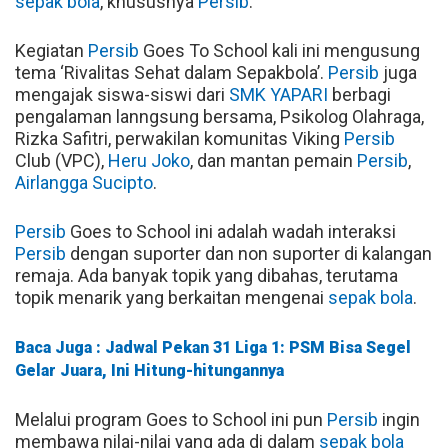
sepak bola
, khususnya
Persib
.
Kegiatan
Persib
Goes To School kali ini mengusung
tema ‘Rivalitas Sehat dalam Sepakbola’.
Persib
juga
mengajak siswa-siswi dari
SMK YAPARI
berbagi
pengalaman lanngsung bersama, Psikolog Olahraga,
Rizka Safitri, perwakilan komunitas Viking
Persib
Club (VPC),
Heru Joko
, dan mantan pemain
Persib
,
Airlangga Sucipto
.
Persib
Goes to School ini adalah wadah interaksi
Persib
dengan suporter dan non suporter di kalangan
remaja. Ada banyak topik yang dibahas, terutama
topik menarik yang berkaitan mengenai
sepak bola
.
Baca Juga : Jadwal Pekan 31 Liga 1: PSM Bisa Segel
Gelar Juara, Ini Hitung-hitungannya
Melalui program Goes to School ini pun
Persib
ingin
membawa nilai-nilai yang ada di dalam
sepak bola