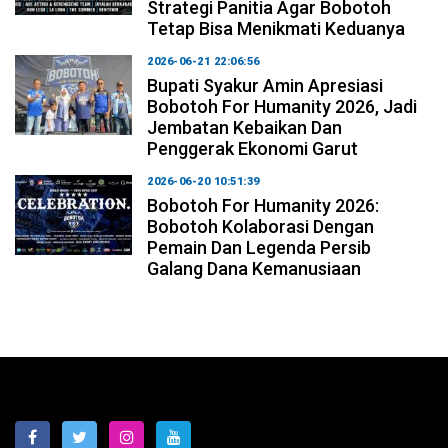
Strategi Panitia Agar Bobotoh
Tetap Bisa Menikmati Keduanya
2026-06-21 22:06:56
Bupati Syakur Amin Apresiasi
Bobotoh For Humanity 2026, Jadi
Jembatan Kebaikan Dan
Penggerak Ekonomi Garut
2026-06-20 10:51:39
Bobotoh For Humanity 2026:
Bobotoh Kolaborasi Dengan
Pemain Dan Legenda Persib
Galang Dana Kemanusiaan