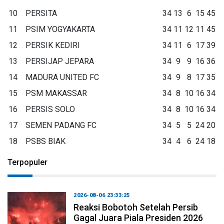
10
PERSITA
34
13
6
15
45
11
PSIM YOGYAKARTA
34
11
12
11
45
12
PERSIK KEDIRI
34
11
6
17
39
13
PERSIJAP JEPARA
34
9
9
16
36
14
MADURA UNITED FC
34
9
8
17
35
15
PSM MAKASSAR
34
8
10
16
34
16
PERSIS SOLO
34
8
10
16
34
17
SEMEN PADANG FC
34
5
5
24
20
18
PSBS BIAK
34
4
6
24
18
Terpopuler
2026-08-06 23:33:25
Reaksi Bobotoh Setelah Persib
Gagal Juara Piala Presiden 2026