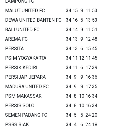
LAMPUNG FC
MALUT UNITED FC
34
15
8
11
53
DEWA UNITED BANTEN FC
34
16
5
13
53
BALI UNITED FC
34
14
9
11
51
AREMA FC
34
13
9
12
48
0
PERSITA
34
13
6
15
45
1
PSIM YOGYAKARTA
34
11
12
11
45
2
PERSIK KEDIRI
34
11
6
17
39
3
PERSIJAP JEPARA
34
9
9
16
36
4
MADURA UNITED FC
34
9
8
17
35
5
PSM MAKASSAR
34
8
10
16
34
6
PERSIS SOLO
34
8
10
16
34
7
SEMEN PADANG FC
34
5
5
24
20
8
PSBS BIAK
34
4
6
24
18