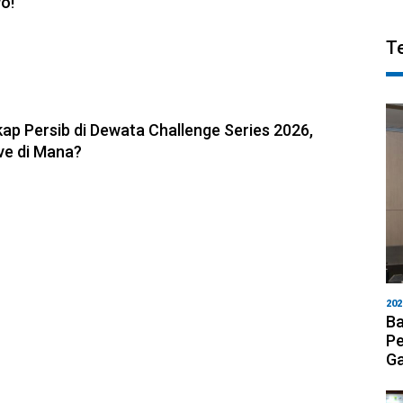
o!
T
6, 11:05
ap Persib di Dewata Challenge Series 2026,
ve di Mana?
202
Ba
Pe
Ga