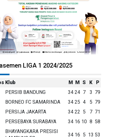
lasemen LIGA 1 2024/2025
os
Klub
M
M
S
K
P
PERSIB BANDUNG
34
24
7
3
79
BORNEO FC SAMARINDA
34
25
4
5
79
PERSIJA JAKARTA
34
22
5
7
71
PERSEBAYA SURABAYA
34
16
10
8
58
BHAYANGKARA PRESISI
34
16
5
13
53