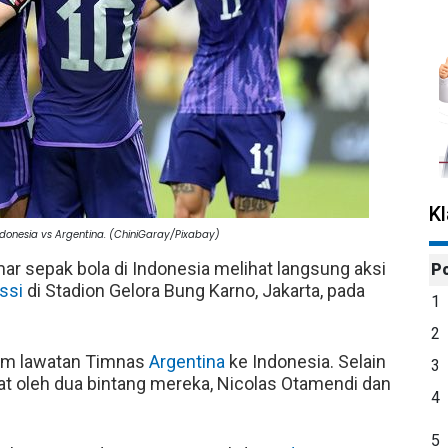
K
Indonesia vs Argentina. (ChiniGaray/Pixabay)
r sepak bola di Indonesia melihat langsung aksi
P
ssi
di Stadion Gelora Bung Karno, Jakarta, pada
1
2
alam lawatan Timnas
Argentina
ke Indonesia. Selain
3
kuat oleh dua bintang mereka, Nicolas Otamendi dan
4
5