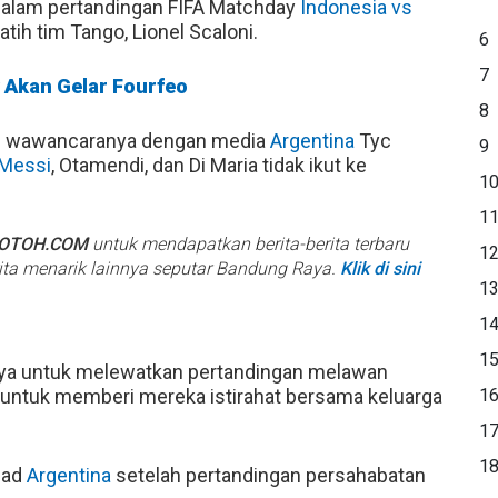
 dalam pertandingan FIFA Matchday
Indonesia vs
tih tim Tango, Lionel Scaloni.
6
7
 Akan Gelar Fourfeo
8
alam wawancaranya dengan media
Argentina
Tyc
9
Messi
, Otamendi, dan Di Maria tidak ikut ke
1
1
BOTOH.COM
untuk mendapatkan berita-berita terbaru
1
rita menarik lainnya seputar Bandung Raya.
Klik di sini
1
1
1
saya untuk melewatkan pertandingan melawan
a untuk memberi mereka istirahat bersama keluarga
1
1
1
uad
Argentina
setelah pertandingan persahabatan