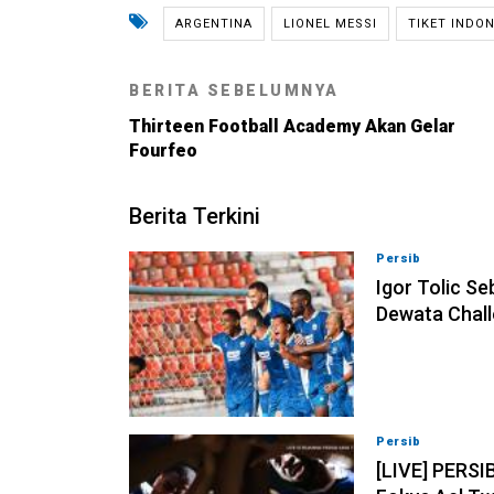
ARGENTINA
LIONEL MESSI
TIKET INDO
BERITA SEBELUMNYA
Thirteen Football Academy Akan Gelar
Fourfeo
Berita Terkini
Persib
08-08-202
Igor Tolic Se
Dewata Chall
Persib
07-08-202
[LIVE] PERSI