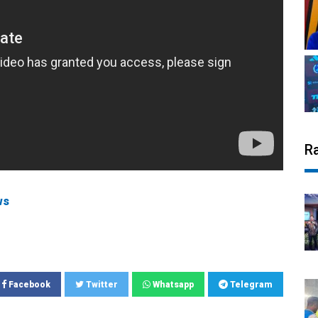
R
ws
Facebook
Twitter
Whatsapp
Telegram