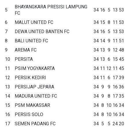
BHAYANGKARA PRESISI LAMPUNG
5
34
16
5
13
53
FC
6
MALUT UNITED FC
34
15
8
11
53
7
DEWA UNITED BANTEN FC
34
16
5
13
53
8
BALI UNITED FC
34
14
9
11
51
9
AREMA FC
34
13
9
12
48
10
PERSITA
34
13
6
15
45
11
PSIM YOGYAKARTA
34
11
12
11
45
12
PERSIK KEDIRI
34
11
6
17
39
13
PERSIJAP JEPARA
34
9
9
16
36
14
MADURA UNITED FC
34
9
8
17
35
15
PSM MAKASSAR
34
8
10
16
34
16
PERSIS SOLO
34
8
10
16
34
17
SEMEN PADANG FC
34
5
5
24
20