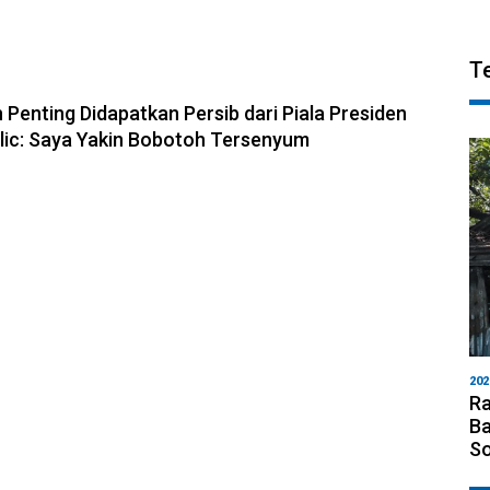
T
6, 10:28
 Penting Didapatkan Persib dari Piala Presiden
olic: Saya Yakin Bobotoh Tersenyum
202
Ra
Ba
S