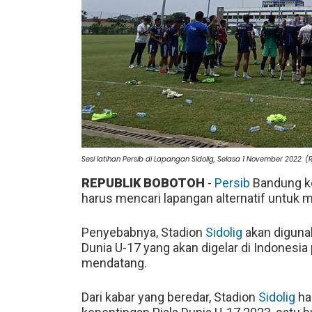
Sesi latihan Persib di Lapangan Sidolig, Selasa 1 November 2022. 
REPUBLIK BOBOTOH
-
Persib
Bandung ke
harus mencari lapangan alternatif untuk m
Penyebabnya, Stadion
Sidolig
akan digunak
Dunia U-17 yang akan digelar di Indones
mendatang.
Dari kabar yang beredar, Stadion
Sidolig
har