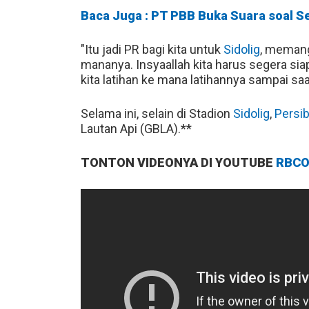
Baca Juga : PT PBB Buka Suara soal S
"Itu jadi PR bagi kita untuk
Sidolig
, memang
mananya. Insyaallah kita harus segera sia
kita latihan ke mana latihannya sampai saa
Selama ini, selain di Stadion
Sidolig
,
Persi
Lautan Api (GBLA).**
TONTON VIDEONYA DI YOUTUBE
RBCO