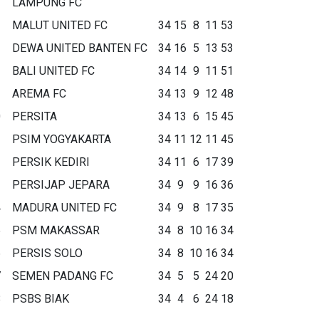
LAMPUNG FC
MALUT UNITED FC
34
15
8
11
53
DEWA UNITED BANTEN FC
34
16
5
13
53
BALI UNITED FC
34
14
9
11
51
AREMA FC
34
13
9
12
48
0
PERSITA
34
13
6
15
45
1
PSIM YOGYAKARTA
34
11
12
11
45
2
PERSIK KEDIRI
34
11
6
17
39
3
PERSIJAP JEPARA
34
9
9
16
36
4
MADURA UNITED FC
34
9
8
17
35
5
PSM MAKASSAR
34
8
10
16
34
6
PERSIS SOLO
34
8
10
16
34
7
SEMEN PADANG FC
34
5
5
24
20
8
PSBS BIAK
34
4
6
24
18