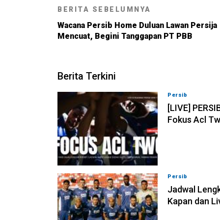
BERITA SEBELUMNYA
Wacana Persib Home Duluan Lawan Persija
Mencuat, Begini Tanggapan PT PBB
Berita Terkini
Persib
07-08-202
[LIVE] PERSI
Fokus Acl Tw
Persib
07-08-202
Jadwal Lengk
Kapan dan Li