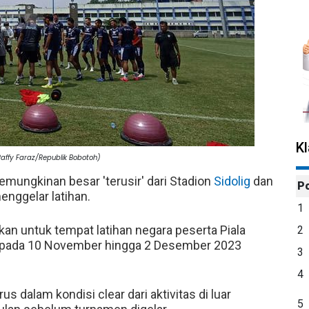
K
(Raffy Faraz/Republik Bobotoh)
mungkinan besar 'terusir' dari Stadion
Sidolig
dan
P
enggelar latihan.
1
an untuk tempat latihan negara peserta Piala
2
ia pada 10 November hingga 2 Desember 2023
3
4
us dalam kondisi clear dari aktivitas di luar
5