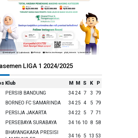
lasemen LIGA 1 2024/2025
os
Klub
M
M
S
K
P
PERSIB BANDUNG
34
24
7
3
79
BORNEO FC SAMARINDA
34
25
4
5
79
PERSIJA JAKARTA
34
22
5
7
71
PERSEBAYA SURABAYA
34
16
10
8
58
BHAYANGKARA PRESISI
34
16
5
13
53