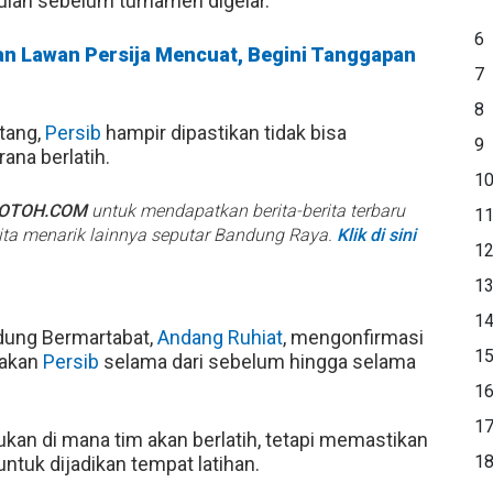
bulan sebelum turnamen digelar.
6
an Lawan Persija Mencuat, Begini Tanggapan
7
8
tang,
Persib
hampir dipastikan tidak bisa
9
ana berlatih.
1
BOTOH.COM
untuk mendapatkan berita-berita terbaru
1
rita menarik lainnya seputar Bandung Raya.
Klik di sini
1
1
1
ung Bermartabat,
Andang Ruhiat
, mengonfirmasi
1
nakan
Persib
selama dari sebelum hingga selama
1
1
kan di mana tim akan berlatih, tetapi memastikan
1
tuk dijadikan tempat latihan.