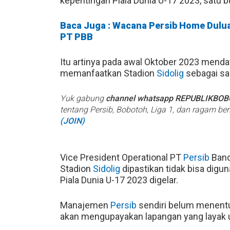
kepentingan Piala Dunia U-17 2023, satu 
Baca Juga : Wacana Persib Home Dulu
PT PBB
Itu artinya pada awal Oktober 2023 menda
memanfaatkan Stadion
Sidolig
sebagai sar
Yuk gabung
channel whatsapp REPUBLIKBO
tentang Persib, Bobotoh, Liga 1, dan ragam be
(JOIN)
Vice President Operational PT
Persib
Band
Stadion
Sidolig
dipastikan tidak bisa digu
Piala Dunia U-17 2023 digelar.
Manajemen
Persib
sendiri belum menentu
akan mengupayakan lapangan yang layak un