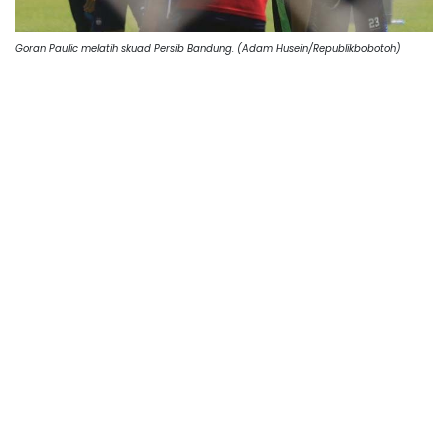
Goran Paulic melatih skuad Persib Bandung. (Adam Husein/Republikbobotoh)