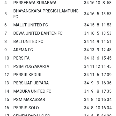
4
PERSEBAYA SURABAYA
34
16
10
8
58
BHAYANGKARA PRESISI LAMPUNG
5
34
16
5
13
53
FC
6
MALUT UNITED FC
34
15
8
11
53
7
DEWA UNITED BANTEN FC
34
16
5
13
53
8
BALI UNITED FC
34
14
9
11
51
9
AREMA FC
34
13
9
12
48
10
PERSITA
34
13
6
15
45
11
PSIM YOGYAKARTA
34
11
12
11
45
12
PERSIK KEDIRI
34
11
6
17
39
13
PERSIJAP JEPARA
34
9
9
16
36
14
MADURA UNITED FC
34
9
8
17
35
15
PSM MAKASSAR
34
8
10
16
34
16
PERSIS SOLO
34
8
10
16
34