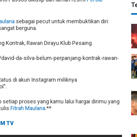
T
aulana
sebagai pecut untuk membuktikan diri
sangat berguna.
ng Kontrak, Rawan Dirayu Klub Pesaing
david-da-silva-belum-perpanjang-kontrak-rawan-
tus di akun Instagram miliknya
l".
 setiap proses yang kamu lalui hargai dirimu yang
tulis
Fitrah Maulana
.**
M TV