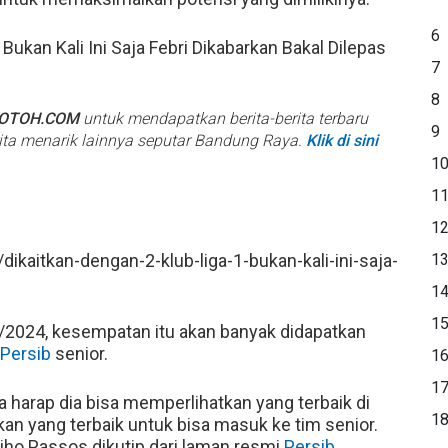
6
 Bukan Kali Ini Saja Febri Dikabarkan Bakal Dilepas
7
8
BOTOH.COM
untuk mendapatkan berita-berita terbaru
9
rita menarik lainnya seputar Bandung Raya.
Klik di sini
1
1
1
ikaitkan-dengan-2-klub-liga-1-bukan-kali-ini-saja-
1
1
1
3/2024, kesempatan itu akan banyak didapatkan
Persib
senior.
1
1
 harap dia bisa memperlihatkan yang terbaik di
1
n yang terbaik untuk bisa masuk ke tim senior.
ziho Passos dikutip dari laman resmi
Persib