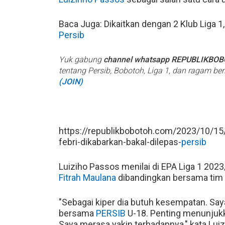
Baca Juga: Dikaitkan dengan 2 Klub Liga 1,
Persib
Yuk gabung
channel whatsapp REPUBLIKBO
tentang Persib, Bobotoh, Liga 1, dan ragam be
(JOIN)
https://republikbobotoh.com/2023/10/15/d
febri-dikabarkan-bakal-dilepas-
persib
Luiziho Passos menilai di EPA Liga 1 202
Fitrah Maulana
dibandingkan bersama tim
"Sebagai kiper dia butuh kesempatan. Saya
bersama
PERSIB
U-18. Penting menunjukka
Saya merasa yakin terhadapnya," kata Lui