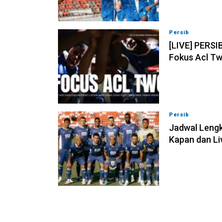
Persib
07-08-202
[LIVE] PERSI
Fokus Acl Tw
Persib
07-08-202
Jadwal Lengk
Kapan dan Li