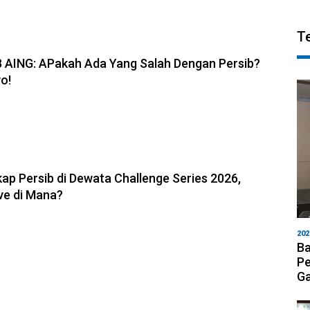
T
6, 19:08
B AING: APakah Ada Yang Salah Dengan Persib?
o!
6, 11:05
ap Persib di Dewata Challenge Series 2026,
ve di Mana?
202
Ba
Pe
Ga