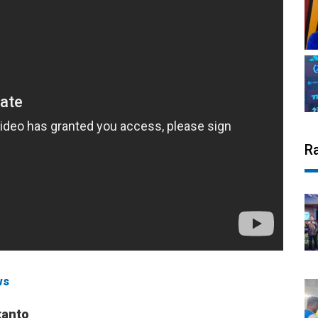
R
ws
tanto