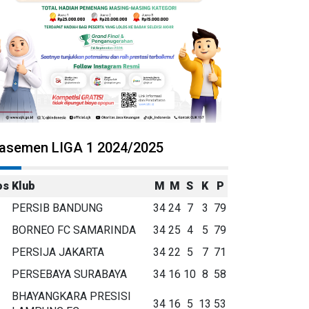
lasemen LIGA 1 2024/2025
os
Klub
M
M
S
K
P
PERSIB BANDUNG
34
24
7
3
79
BORNEO FC SAMARINDA
34
25
4
5
79
PERSIJA JAKARTA
34
22
5
7
71
PERSEBAYA SURABAYA
34
16
10
8
58
BHAYANGKARA PRESISI
34
16
5
13
53