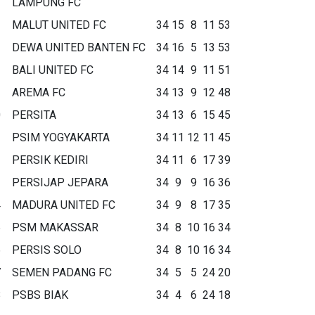
LAMPUNG FC
MALUT UNITED FC
34
15
8
11
53
DEWA UNITED BANTEN FC
34
16
5
13
53
BALI UNITED FC
34
14
9
11
51
AREMA FC
34
13
9
12
48
0
PERSITA
34
13
6
15
45
1
PSIM YOGYAKARTA
34
11
12
11
45
2
PERSIK KEDIRI
34
11
6
17
39
3
PERSIJAP JEPARA
34
9
9
16
36
4
MADURA UNITED FC
34
9
8
17
35
5
PSM MAKASSAR
34
8
10
16
34
6
PERSIS SOLO
34
8
10
16
34
7
SEMEN PADANG FC
34
5
5
24
20
8
PSBS BIAK
34
4
6
24
18