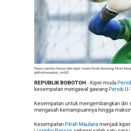
Pesan Luizinho Passos bikin kiper muda Persib Bandung Fitrah Ma
@fitrahmaulana_mr50)
REPUBLIK BOBOTOH
- Kiper muda
Persi
kesempatan mengawal gawang
Persib
U-1
Kesempatan untuk mengembangkan diri s
mengasah kemampuannya hingga maksim
Kesempatan
Fitrah Maulana
menjadi kiper
Luizinho Passos
sebagai salah satu cara 