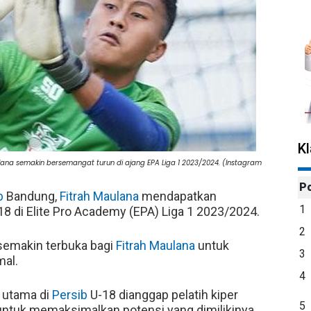
K
ulana semakin bersemangat turun di ajang EPA Liga 1 2023/2024. (Instagram
P
b
Bandung,
Fitrah Maulana
mendapatkan
1
8 di Elite Pro Academy (EPA) Liga 1 2023/2024.
2
emakin terbuka bagi
Fitrah Maulana
untuk
3
al.
4
 utama di
Persib
U-18 dianggap pelatih kiper
5
untuk memaksimalkan potensi yang dimilikinya.