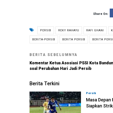
Share On:
PERSIB
REKY RAHAYU
RAFI GHANI
K
BERITA-PERSIB
BERITA PERSIB
BERITA PERSI
BERITA SEBELUMNYA
Komentar Ketua Asosiasi PSSI Kota Bandu
soal Perubahan Hari Jadi Persib
Berita Terkini
Persib
09-08-202
Masa Depan R
Siapkan Stri