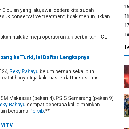
1
h 3 bulan yang lalu, awal cedera kita sudah
suk conservative treatment, tidak menunjukkan
1
1
1
uskan naik ke meja operasi untuk perbaikan PCL
T
bang ke Turki, Ini Daftar Lengkapnya
024,
Reky Rahayu
belum pernah sekalipun
catat hanya tiga kali masuk daftar susunan
M Makassar (pekan 4), PSIS Semarang (pekan 9)
eky Rahayu
sempat beberapa kali dimainkan
main bersama
Persib
.**
M TV