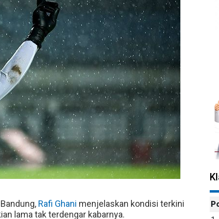
K
Bandung,
Rafi Ghani
menjelaskan kondisi terkini
P
ian lama tak terdengar kabarnya.