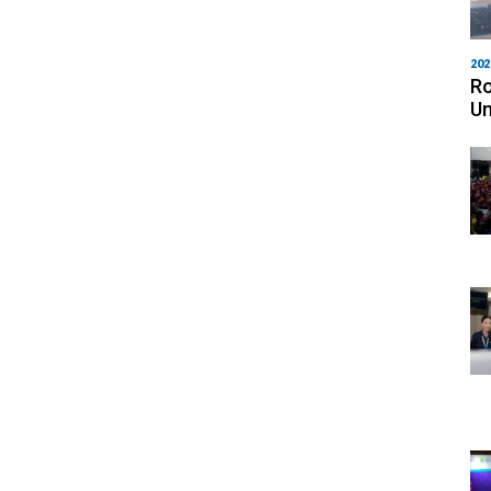
202
Ro
Un