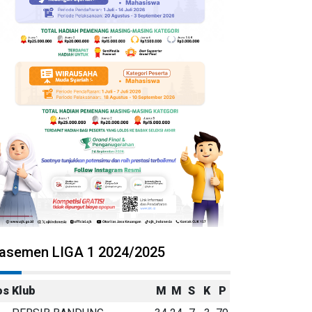
lasemen LIGA 1 2024/2025
os
Klub
M
M
S
K
P