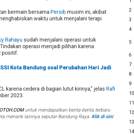
1
2
tan bermain bersama
Persib
musim ini, akibat
 menghabiskan waktu untuk menjalani terapi
3
4
ky Rahayu
sudah menjalani operasi untuk
5
 Tindakan operasi menjadi pilihan karena
positif.
6
7
PSSI Kota Bandung soal Perubahan Hari Jadi
8
9
 karena cedera di bagian lutut kirinya," jelas
Rafi
1
ber 2023.
1
BOTOH.COM
untuk mendapatkan berita-berita terbaru
1
rita menarik lainnya seputar Bandung Raya.
Klik di sini
1
1