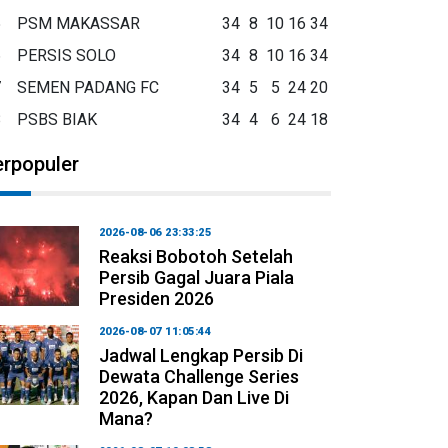
5
PSM MAKASSAR
34
8
10
16
34
6
PERSIS SOLO
34
8
10
16
34
7
SEMEN PADANG FC
34
5
5
24
20
8
PSBS BIAK
34
4
6
24
18
erpopuler
2026-08-06 23:33:25
Reaksi Bobotoh Setelah
Persib Gagal Juara Piala
Presiden 2026
2026-08-07 11:05:44
Jadwal Lengkap Persib Di
Dewata Challenge Series
2026, Kapan Dan Live Di
Mana?