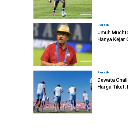
Persib
09-08-202
Umuh Muchta
Hanya Kejar 
Persib
09-08-202
Dewata Chall
Harga Tiket,