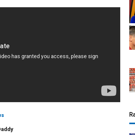
R
ws
Daddy