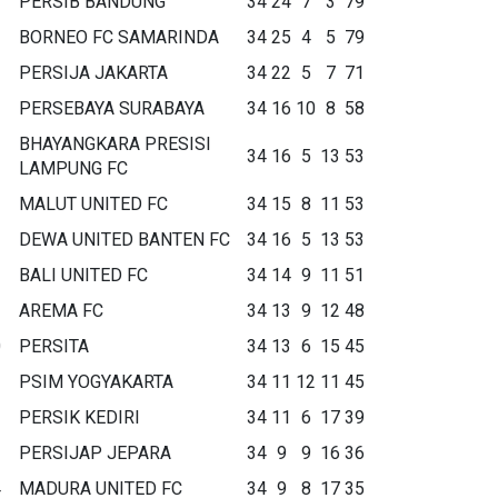
PERSIB BANDUNG
34
24
7
3
79
BORNEO FC SAMARINDA
34
25
4
5
79
PERSIJA JAKARTA
34
22
5
7
71
PERSEBAYA SURABAYA
34
16
10
8
58
BHAYANGKARA PRESISI
34
16
5
13
53
LAMPUNG FC
MALUT UNITED FC
34
15
8
11
53
DEWA UNITED BANTEN FC
34
16
5
13
53
BALI UNITED FC
34
14
9
11
51
AREMA FC
34
13
9
12
48
0
PERSITA
34
13
6
15
45
1
PSIM YOGYAKARTA
34
11
12
11
45
2
PERSIK KEDIRI
34
11
6
17
39
3
PERSIJAP JEPARA
34
9
9
16
36
4
MADURA UNITED FC
34
9
8
17
35