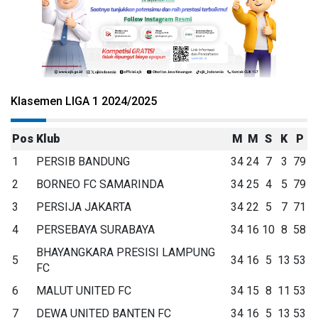
Klasemen LIGA 1 2024/2025
Pos
Klub
M
M
S
K
P
1
PERSIB BANDUNG
34
24
7
3
79
2
BORNEO FC SAMARINDA
34
25
4
5
79
3
PERSIJA JAKARTA
34
22
5
7
71
4
PERSEBAYA SURABAYA
34
16
10
8
58
BHAYANGKARA PRESISI LAMPUNG
5
34
16
5
13
53
FC
6
MALUT UNITED FC
34
15
8
11
53
7
DEWA UNITED BANTEN FC
34
16
5
13
53