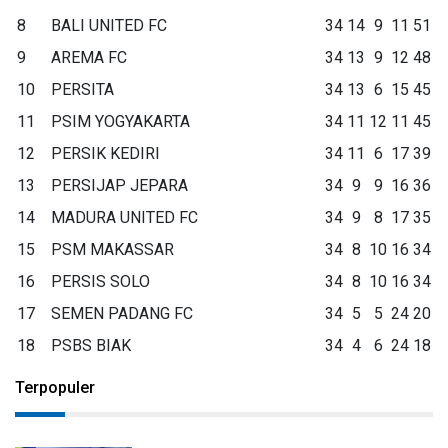
8
BALI UNITED FC
34
14
9
11
51
9
AREMA FC
34
13
9
12
48
10
PERSITA
34
13
6
15
45
11
PSIM YOGYAKARTA
34
11
12
11
45
12
PERSIK KEDIRI
34
11
6
17
39
13
PERSIJAP JEPARA
34
9
9
16
36
14
MADURA UNITED FC
34
9
8
17
35
15
PSM MAKASSAR
34
8
10
16
34
16
PERSIS SOLO
34
8
10
16
34
17
SEMEN PADANG FC
34
5
5
24
20
18
PSBS BIAK
34
4
6
24
18
Terpopuler