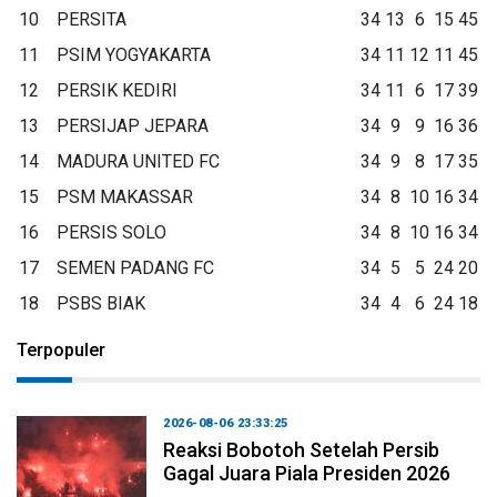
10
PERSITA
34
13
6
15
45
11
PSIM YOGYAKARTA
34
11
12
11
45
12
PERSIK KEDIRI
34
11
6
17
39
13
PERSIJAP JEPARA
34
9
9
16
36
14
MADURA UNITED FC
34
9
8
17
35
15
PSM MAKASSAR
34
8
10
16
34
16
PERSIS SOLO
34
8
10
16
34
17
SEMEN PADANG FC
34
5
5
24
20
18
PSBS BIAK
34
4
6
24
18
Terpopuler
2026-08-06 23:33:25
Reaksi Bobotoh Setelah Persib
Gagal Juara Piala Presiden 2026