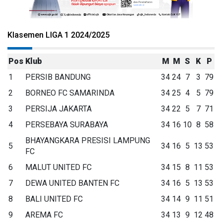
Klasemen LIGA 1 2024/2025
Pos
Klub
M
M
S
K
P
1
PERSIB BANDUNG
34
24
7
3
79
2
BORNEO FC SAMARINDA
34
25
4
5
79
3
PERSIJA JAKARTA
34
22
5
7
71
4
PERSEBAYA SURABAYA
34
16
10
8
58
BHAYANGKARA PRESISI LAMPUNG
5
34
16
5
13
53
FC
6
MALUT UNITED FC
34
15
8
11
53
7
DEWA UNITED BANTEN FC
34
16
5
13
53
8
BALI UNITED FC
34
14
9
11
51
9
AREMA FC
34
13
9
12
48