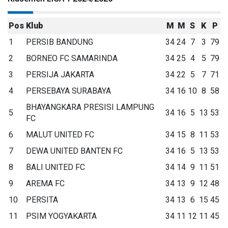
Pos
Klub
M
M
S
K
P
1
PERSIB BANDUNG
34
24
7
3
79
2
BORNEO FC SAMARINDA
34
25
4
5
79
3
PERSIJA JAKARTA
34
22
5
7
71
4
PERSEBAYA SURABAYA
34
16
10
8
58
BHAYANGKARA PRESISI LAMPUNG
5
34
16
5
13
53
FC
6
MALUT UNITED FC
34
15
8
11
53
7
DEWA UNITED BANTEN FC
34
16
5
13
53
8
BALI UNITED FC
34
14
9
11
51
9
AREMA FC
34
13
9
12
48
10
PERSITA
34
13
6
15
45
11
PSIM YOGYAKARTA
34
11
12
11
45