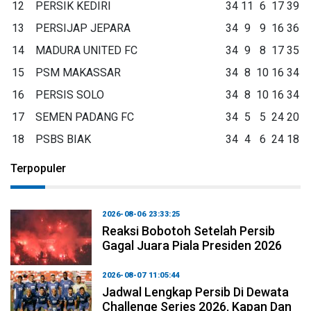
12
PERSIK KEDIRI
34
11
6
17
39
13
PERSIJAP JEPARA
34
9
9
16
36
14
MADURA UNITED FC
34
9
8
17
35
15
PSM MAKASSAR
34
8
10
16
34
16
PERSIS SOLO
34
8
10
16
34
17
SEMEN PADANG FC
34
5
5
24
20
18
PSBS BIAK
34
4
6
24
18
Terpopuler
2026-08-06 23:33:25
Reaksi Bobotoh Setelah Persib
Gagal Juara Piala Presiden 2026
2026-08-07 11:05:44
Jadwal Lengkap Persib Di Dewata
Challenge Series 2026, Kapan Dan