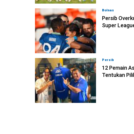
Bolnas
08-08-202
Persib Overk
Super Leagu
Persib
08-08-202
12 Pemain Asi
Tentukan Pil