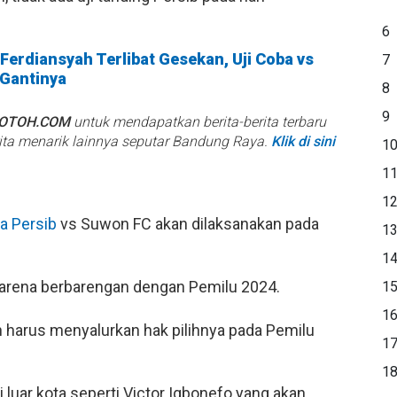
6
erdiansyah Terlibat Gesekan, Uji Coba vs
7
 Gantinya
8
9
BOTOH.COM
untuk mendapatkan berita-berita terbaru
rita menarik lainnya seputar Bandung Raya.
Klik di sini
1
1
1
ba Persib
vs Suwon FC akan dilaksanakan pada
1
1
arena berbarengan dengan Pemilu 2024.
1
1
 harus menyalurkan hak pilihnya pada Pemilu
1
1
luar kota seperti Victor Igbonefo yang akan