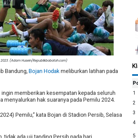
s 2023. (Adam Husein/Republikbobotoh.com)
K
sib Bandung,
Bojan Hodak
meliburkan latihan pada
P
 ingin memberikan kesempatan kepada seluruh
1
ia menyalurkan hak suaranya pada Pemilu 2024.
2
3
 2024) Pemilu,” kata Bojan di Stadion Persib, Selasa
4
5
tidak ada uji tanding Persib pada hari