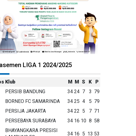
lasemen LIGA 1 2024/2025
os
Klub
M
M
S
K
P
PERSIB BANDUNG
34
24
7
3
79
BORNEO FC SAMARINDA
34
25
4
5
79
PERSIJA JAKARTA
34
22
5
7
71
PERSEBAYA SURABAYA
34
16
10
8
58
BHAYANGKARA PRESISI
34
16
5
13
53