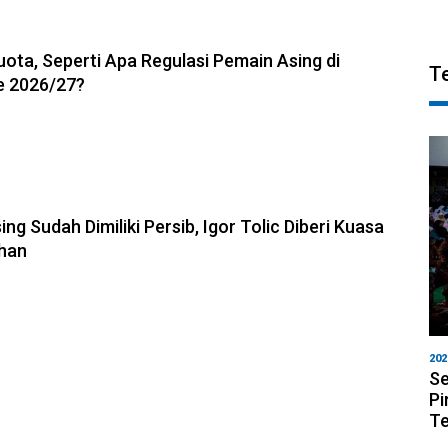
6, 20:53
uota, Seperti Apa Regulasi Pemain Asing di
T
e 2026/27?
6, 19:36
ng Sudah Dimiliki Persib, Igor Tolic Diberi Kuasa
ihan
202
Se
Pi
T