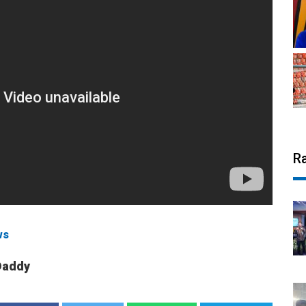
R
ws
Daddy