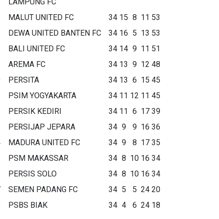
LAMPUNG FC
MALUT UNITED FC
34
15
8
11
53
DEWA UNITED BANTEN FC
34
16
5
13
53
BALI UNITED FC
34
14
9
11
51
AREMA FC
34
13
9
12
48
0
PERSITA
34
13
6
15
45
1
PSIM YOGYAKARTA
34
11
12
11
45
2
PERSIK KEDIRI
34
11
6
17
39
3
PERSIJAP JEPARA
34
9
9
16
36
4
MADURA UNITED FC
34
9
8
17
35
5
PSM MAKASSAR
34
8
10
16
34
6
PERSIS SOLO
34
8
10
16
34
7
SEMEN PADANG FC
34
5
5
24
20
8
PSBS BIAK
34
4
6
24
18