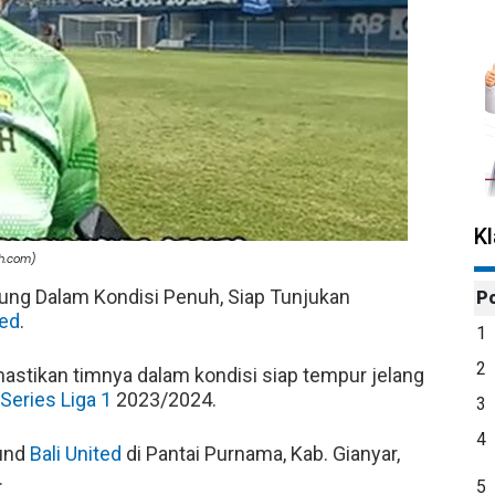
K
oh.com)
ung Dalam Kondisi Penuh, Siap Tunjukan
P
ted
.
1
2
stikan timnya dalam kondisi siap tempur jelang
eries Liga 1
2023/2024.
3
4
ound
Bali United
di Pantai Purnama, Kab. Gianyar,
.
5