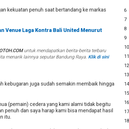
gan kekuatan penuh saat bertandang ke markas
6
7
8
an Venue Laga Kontra Bali United Menurut
9
1
BOTOH.COM
untuk mendapatkan berita-berita terbaru
1
rita menarik lainnya seputar Bandung Raya.
Klik di sini
1
1
h kebugaran juga sudah semakin membaik hingga
1
1
1
mua (pemain) cedera yang kami alami tidak begitu
tan penuh dan saya harap kami bisa mendapat hasil
1
n itu.
1