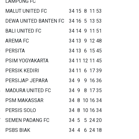
LAMPUNG FC
MALUT UNITED FC
34
15
8
11
53
DEWA UNITED BANTEN FC
34
16
5
13
53
BALI UNITED FC
34
14
9
11
51
AREMA FC
34
13
9
12
48
0
PERSITA
34
13
6
15
45
1
PSIM YOGYAKARTA
34
11
12
11
45
2
PERSIK KEDIRI
34
11
6
17
39
3
PERSIJAP JEPARA
34
9
9
16
36
4
MADURA UNITED FC
34
9
8
17
35
5
PSM MAKASSAR
34
8
10
16
34
6
PERSIS SOLO
34
8
10
16
34
7
SEMEN PADANG FC
34
5
5
24
20
8
PSBS BIAK
34
4
6
24
18