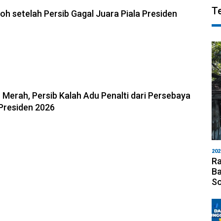
026, 23:33
T
oh setelah Persib Gagal Juara Piala Presiden
6, 23:02
u Merah, Persib Kalah Adu Penalti dari Persebaya
a Presiden 2026
202
Ra
Ba
S