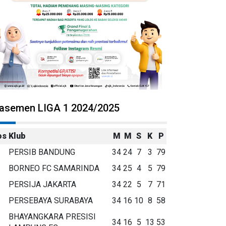
lasemen LIGA 1 2024/2025
os
Klub
M
M
S
K
P
PERSIB BANDUNG
34
24
7
3
79
BORNEO FC SAMARINDA
34
25
4
5
79
PERSIJA JAKARTA
34
22
5
7
71
PERSEBAYA SURABAYA
34
16
10
8
58
BHAYANGKARA PRESISI
34
16
5
13
53