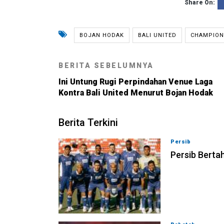
Share On:
BOJAN HODAK
BALI UNITED
CHAMPIONS
BERITA SEBELUMNYA
Ini Untung Rugi Perpindahan Venue Laga
Kontra Bali United Menurut Bojan Hodak
Berita Terkini
Persib
06-08-202
Persib Bertah