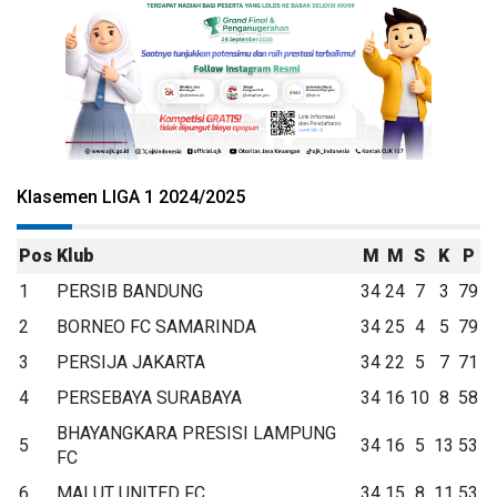
Klasemen LIGA 1 2024/2025
Pos
Klub
M
M
S
K
P
1
PERSIB BANDUNG
34
24
7
3
79
2
BORNEO FC SAMARINDA
34
25
4
5
79
3
PERSIJA JAKARTA
34
22
5
7
71
4
PERSEBAYA SURABAYA
34
16
10
8
58
BHAYANGKARA PRESISI LAMPUNG
5
34
16
5
13
53
FC
6
MALUT UNITED FC
34
15
8
11
53