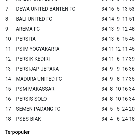
7
DEWA UNITED BANTEN FC
34
16
5
13
53
8
BALI UNITED FC
34
14
9
11
51
9
AREMA FC
34
13
9
12
48
10
PERSITA
34
13
6
15
45
11
PSIM YOGYAKARTA
34
11
12
11
45
12
PERSIK KEDIRI
34
11
6
17
39
13
PERSIJAP JEPARA
34
9
9
16
36
14
MADURA UNITED FC
34
9
8
17
35
15
PSM MAKASSAR
34
8
10
16
34
16
PERSIS SOLO
34
8
10
16
34
17
SEMEN PADANG FC
34
5
5
24
20
18
PSBS BIAK
34
4
6
24
18
Terpopuler