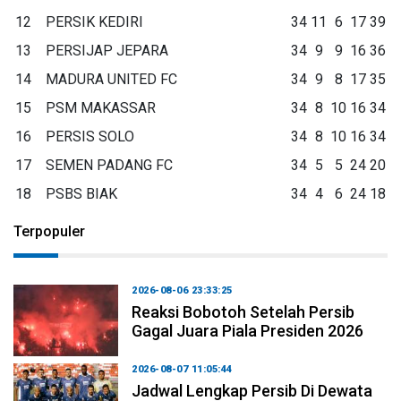
12
PERSIK KEDIRI
34
11
6
17
39
13
PERSIJAP JEPARA
34
9
9
16
36
14
MADURA UNITED FC
34
9
8
17
35
15
PSM MAKASSAR
34
8
10
16
34
16
PERSIS SOLO
34
8
10
16
34
17
SEMEN PADANG FC
34
5
5
24
20
18
PSBS BIAK
34
4
6
24
18
Terpopuler
2026-08-06 23:33:25
Reaksi Bobotoh Setelah Persib
Gagal Juara Piala Presiden 2026
2026-08-07 11:05:44
Jadwal Lengkap Persib Di Dewata