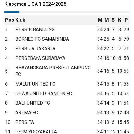
Klasemen LIGA 1 2024/2025
Pos
Klub
M
M
S
K
P
1
PERSIB BANDUNG
34
24
7
3
79
2
BORNEO FC SAMARINDA
34
25
4
5
79
3
PERSIJA JAKARTA
34
22
5
7
71
4
PERSEBAYA SURABAYA
34
16
10
8
58
BHAYANGKARA PRESISI LAMPUNG
5
34
16
5
13
53
FC
6
MALUT UNITED FC
34
15
8
11
53
7
DEWA UNITED BANTEN FC
34
16
5
13
53
8
BALI UNITED FC
34
14
9
11
51
9
AREMA FC
34
13
9
12
48
10
PERSITA
34
13
6
15
45
11
PSIM YOGYAKARTA
34
11
12
11
45