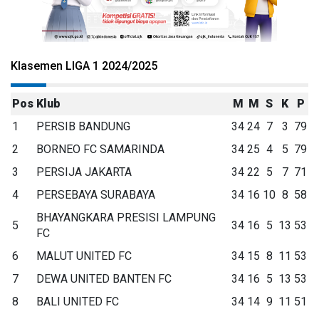
Klasemen LIGA 1 2024/2025
Pos
Klub
M
M
S
K
P
1
PERSIB BANDUNG
34
24
7
3
79
2
BORNEO FC SAMARINDA
34
25
4
5
79
3
PERSIJA JAKARTA
34
22
5
7
71
4
PERSEBAYA SURABAYA
34
16
10
8
58
BHAYANGKARA PRESISI LAMPUNG
5
34
16
5
13
53
FC
6
MALUT UNITED FC
34
15
8
11
53
7
DEWA UNITED BANTEN FC
34
16
5
13
53
8
BALI UNITED FC
34
14
9
11
51