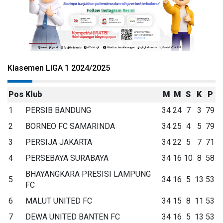
Klasemen LIGA 1 2024/2025
Pos
Klub
M
M
S
K
P
1
PERSIB BANDUNG
34
24
7
3
79
2
BORNEO FC SAMARINDA
34
25
4
5
79
3
PERSIJA JAKARTA
34
22
5
7
71
4
PERSEBAYA SURABAYA
34
16
10
8
58
BHAYANGKARA PRESISI LAMPUNG
5
34
16
5
13
53
FC
6
MALUT UNITED FC
34
15
8
11
53
7
DEWA UNITED BANTEN FC
34
16
5
13
53