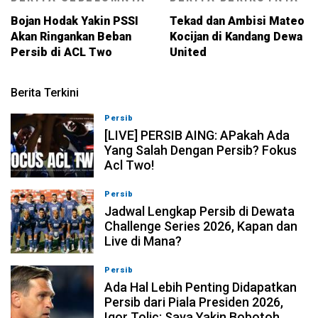
Bojan Hodak Yakin PSSI
Tekad dan Ambisi Mateo
Akan Ringankan Beban
Kocijan di Kandang Dewa
Persib di ACL Two
United
Berita Terkini
Persib
07-08-2026, 19:08
[LIVE] PERSIB AING: APakah Ada
Yang Salah Dengan Persib? Fokus
Acl Two!
Persib
07-08-2026, 11:05
Jadwal Lengkap Persib di Dewata
Challenge Series 2026, Kapan dan
Live di Mana?
Persib
07-08-2026, 10:28
Ada Hal Lebih Penting Didapatkan
Persib dari Piala Presiden 2026,
Igor Tolic: Saya Yakin Bobotoh