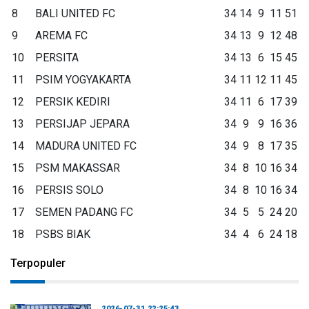
8
BALI UNITED FC
34
14
9
11
51
9
AREMA FC
34
13
9
12
48
10
PERSITA
34
13
6
15
45
11
PSIM YOGYAKARTA
34
11
12
11
45
12
PERSIK KEDIRI
34
11
6
17
39
13
PERSIJAP JEPARA
34
9
9
16
36
14
MADURA UNITED FC
34
9
8
17
35
15
PSM MAKASSAR
34
8
10
16
34
16
PERSIS SOLO
34
8
10
16
34
17
SEMEN PADANG FC
34
5
5
24
20
18
PSBS BIAK
34
4
6
24
18
Terpopuler
2026-07-31 22:25:43