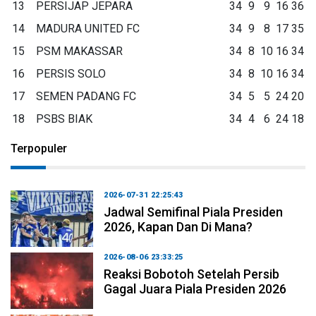
13
PERSIJAP JEPARA
34
9
9
16
36
14
MADURA UNITED FC
34
9
8
17
35
15
PSM MAKASSAR
34
8
10
16
34
16
PERSIS SOLO
34
8
10
16
34
17
SEMEN PADANG FC
34
5
5
24
20
18
PSBS BIAK
34
4
6
24
18
Terpopuler
2026-07-31 22:25:43
Jadwal Semifinal Piala Presiden
2026, Kapan Dan Di Mana?
2026-08-06 23:33:25
Reaksi Bobotoh Setelah Persib
Gagal Juara Piala Presiden 2026