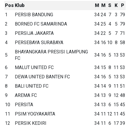
Pos
Klub
M
M
S
K
P
1
PERSIB BANDUNG
34
24
7
3
79
2
BORNEO FC SAMARINDA
34
25
4
5
79
3
PERSIJA JAKARTA
34
22
5
7
71
4
PERSEBAYA SURABAYA
34
16
10
8
58
BHAYANGKARA PRESISI LAMPUNG
5
34
16
5
13
53
FC
6
MALUT UNITED FC
34
15
8
11
53
7
DEWA UNITED BANTEN FC
34
16
5
13
53
8
BALI UNITED FC
34
14
9
11
51
9
AREMA FC
34
13
9
12
48
10
PERSITA
34
13
6
15
45
11
PSIM YOGYAKARTA
34
11
12
11
45
12
PERSIK KEDIRI
34
11
6
17
39