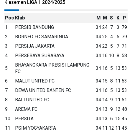
Klasemen LIGA 1 2024/2025
Pos
Klub
M
M
S
K
P
1
PERSIB BANDUNG
34
24
7
3
79
2
BORNEO FC SAMARINDA
34
25
4
5
79
3
PERSIJA JAKARTA
34
22
5
7
71
4
PERSEBAYA SURABAYA
34
16
10
8
58
BHAYANGKARA PRESISI LAMPUNG
5
34
16
5
13
53
FC
6
MALUT UNITED FC
34
15
8
11
53
7
DEWA UNITED BANTEN FC
34
16
5
13
53
8
BALI UNITED FC
34
14
9
11
51
9
AREMA FC
34
13
9
12
48
10
PERSITA
34
13
6
15
45
11
PSIM YOGYAKARTA
34
11
12
11
45