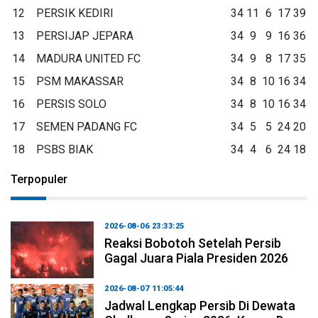
12
PERSIK KEDIRI
34
11
6
17
39
13
PERSIJAP JEPARA
34
9
9
16
36
14
MADURA UNITED FC
34
9
8
17
35
15
PSM MAKASSAR
34
8
10
16
34
16
PERSIS SOLO
34
8
10
16
34
17
SEMEN PADANG FC
34
5
5
24
20
18
PSBS BIAK
34
4
6
24
18
Terpopuler
2026-08-06 23:33:25
Reaksi Bobotoh Setelah Persib
Gagal Juara Piala Presiden 2026
2026-08-07 11:05:44
Jadwal Lengkap Persib Di Dewata